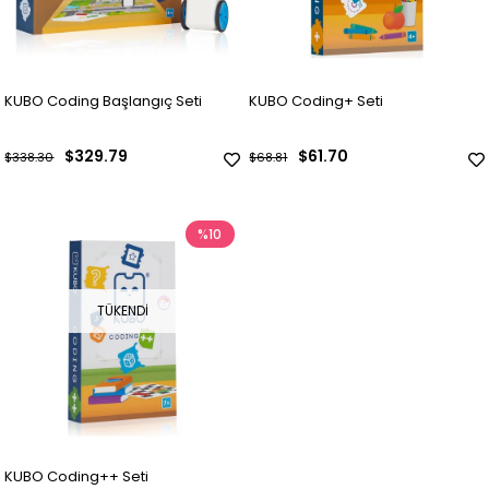
KUBO Coding Başlangıç Seti
KUBO Coding+ Seti
$329.79
$61.70
$338.30
$68.81
%10
TÜKENDI
KUBO Coding++ Seti