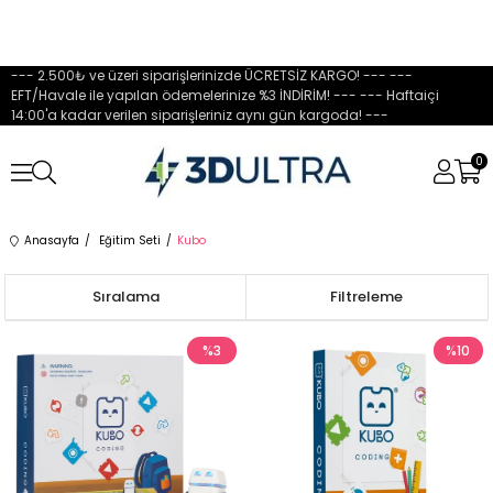
--- 2.500₺ ve üzeri siparişlerinizde ÜCRETSİZ KARGO! --- ---
EFT/Havale ile yapılan ödemelerinize %3 İNDİRİM! --- --- Haftaiçi
14:00'a kadar verilen siparişleriniz aynı gün kargoda! ---
0
Anasayfa
Eğitim Seti
Kubo
Sıralama
Filtreleme
%3
%10