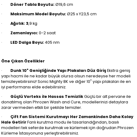
·
Döner Tabla Boyutu:
Ø19,6 cm
·
Maksimum Model Boyutu:
Ø25 x Y23,5 cm
·
Ağırlık: 3
,9 kg
·
Zamanlayıcı:
0-2 saat
·
LED Dalga Boyu:
405 nm
Öne Çıkan Özellikler
·
Dunk 10" Genişliğinde Yapı Plakaları Düz Giriş
Ekstra geniş
yapı hacmi ile ne kadar büyük olursa olsun neredeyse her modeli
temizleyebilirsiniz! Sonic Mighty 8K ve diğer 10" yapı plakaları ile en
iyi performansı elde edebilirsiniz.
·
Güçlü Vorteks ile Hassas Temizlik
Güçlü bir alt pervane ile
donatılmış olan Phrozen Wash and Cure, modellerinizi detaylara
zarar vermeden etkili bir şekilde temizler.
·
Çift Fan Sistemi Kurutmayı Her Zamankinden Daha Kolay
Hale Getirir
Fanlı kurutma modu ile tasarlandığından, basılı
modelleri tek seferde kurutmak ve kürlemek için doğrudan Phrozen
Kürleme İstasyonuna yerleştirebilirsiniz.