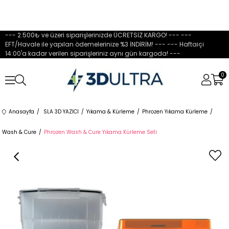
--- 2.500₺ ve üzeri siparişlerinizde ÜCRETSİZ KARGO! --- ---
EFT/Havale ile yapılan ödemelerinize %3 İNDİRİM! --- --- Haftaiçi
14:00'a kadar verilen siparişleriniz aynı gün kargoda! ---
0
Anasayfa
SLA 3D YAZICI
Yıkama & Kürleme
Phrozen Yıkama Kürleme
Wash & Cure
Phrozen Wash & Cure Yıkama Kürleme Seti