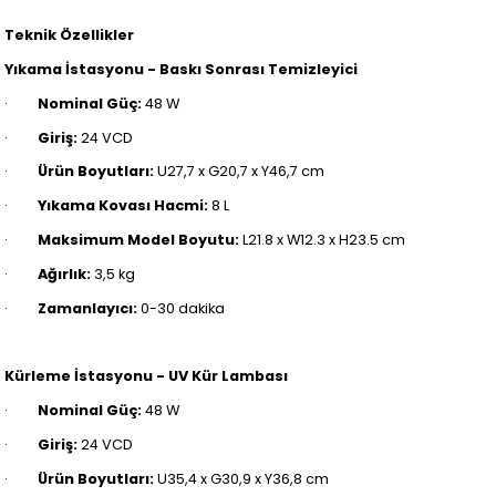
Teknik Özellikler
Yıkama İstasyonu - Baskı Sonrası Temizleyici
·
Nominal Güç:
48 W
·
Giriş:
24 VCD
·
Ürün Boyutları:
U27,7 x G20,7 x Y46,7 cm
·
Yıkama Kovası Hacmi:
8 L
·
Maksimum Model Boyutu:
L21.8 x W12.3 x H23.5 cm
·
Ağırlık:
3,5 kg
·
Zamanlayıcı:
0-30 dakika
Kürleme İstasyonu - UV Kür Lambası
·
Nominal Güç:
48 W
·
Giriş:
24 VCD
·
Ürün Boyutları:
U35,4 x G30,9 x Y36,8 cm