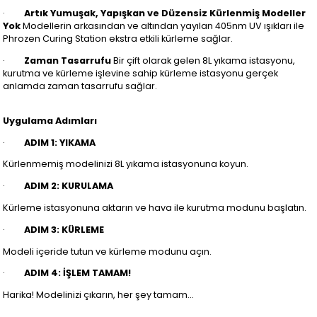
·
Artık Yumuşak, Yapışkan ve Düzensiz Kürlenmiş Modeller
Yok
Modellerin arkasından ve altından yayılan 405nm UV ışıkları ile
Phrozen Curing Station ekstra etkili kürleme sağlar.
·
Zaman Tasarrufu
Bir çift olarak gelen 8L yıkama istasyonu,
kurutma ve kürleme işlevine sahip kürleme istasyonu gerçek
anlamda zaman tasarrufu sağlar.
Uygulama Adımları
·
ADIM 1: YIKAMA
Kürlenmemiş modelinizi 8L yıkama istasyonuna koyun.
·
ADIM 2: KURULAMA
Kürleme istasyonuna aktarın ve hava ile kurutma modunu başlatın.
·
ADIM 3: KÜRLEME
Modeli içeride tutun ve kürleme modunu açın.
·
ADIM 4: İŞLEM TAMAM!
Harika! Modelinizi çıkarın, her şey tamam…