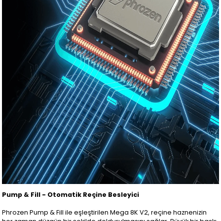
Pump & Fill - Otomatik Reçine Besleyici
Phrozen Pump & Fill ile eşleştirilen Mega 8K V2, reçine haznenizin