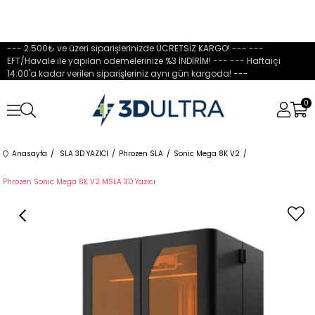
--- 2.500₺ ve üzeri siparişlerinizde ÜCRETSİZ KARGO! --- ---
EFT/Havale ile yapılan ödemelerinize %3 İNDİRİM! --- --- Haftaiçi
14:00'a kadar verilen siparişleriniz aynı gün kargoda! ---
0
Anasayfa
SLA 3D YAZICI
Phrozen SLA
Sonic Mega 8K V2
Phrozen Sonic Mega 8K V2 MSLA 3D Yazıcı