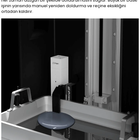
her zaman düzgün bir şekilde doldurulmasını sağlar. Büyük bir baskı
işinin yarısında manuel yeniden doldurma ve reçine eksikliğini
ortadan kaldırır.