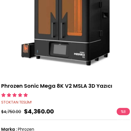
Phrozen Sonic Mega 8K V2 MSLA 3D Yazıcı
STOKTAN TESLİM!
$4,360.00
$4,750.00
%
8
İndirim
Marka
:
Phrozen