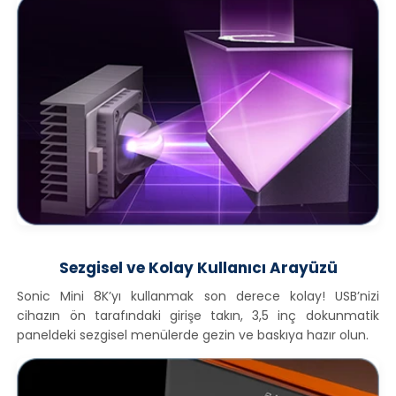
Sezgisel ve Kolay Kullanıcı Arayüzü
Sonic Mini 8K’yı kullanmak son derece kolay! USB’nizi
cihazın ön tarafındaki girişe takın, 3,5 inç dokunmatik
paneldeki sezgisel menülerde gezin ve baskıya hazır olun.