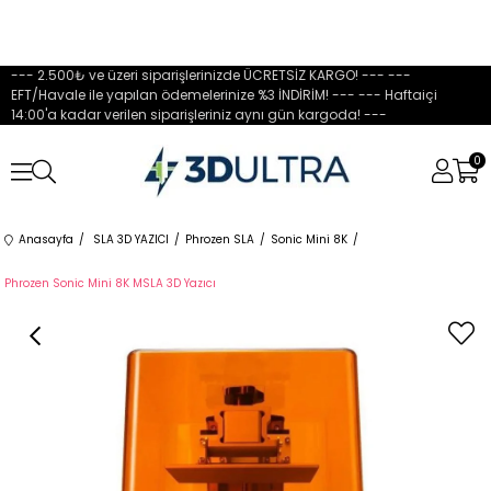
--- 2.500₺ ve üzeri siparişlerinizde ÜCRETSİZ KARGO! --- ---
EFT/Havale ile yapılan ödemelerinize %3 İNDİRİM! --- --- Haftaiçi
14:00'a kadar verilen siparişleriniz aynı gün kargoda! ---
0
Anasayfa
SLA 3D YAZICI
Phrozen SLA
Sonic Mini 8K
Phrozen Sonic Mini 8K MSLA 3D Yazıcı