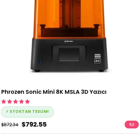
Phrozen Sonic Mini 8K MSLA 3D Yazıcı
⚡ STOKTAN TESLİM!
$792.55
$872.34
%
9
İndirim