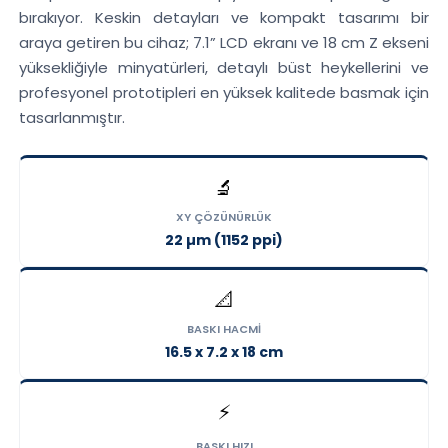
bırakıyor. Keskin detayları ve kompakt tasarımı bir
araya getiren bu cihaz; 7.1” LCD ekranı ve 18 cm Z ekseni
yüksekliğiyle minyatürleri, detaylı büst heykellerini ve
profesyonel prototipleri en yüksek kalitede basmak için
tasarlanmıştır.
🔬
XY ÇÖZÜNÜRLÜK
22 µm (1152 ppi)
📐
BASKI HACMI
16.5 x 7.2 x 18 cm
⚡
BASKI HIZI