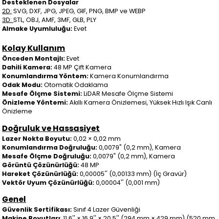
Desteklenen Dosyalar
2D:
SVG, DXF, JPG, JPEG, GIF, PNG, BMP ve WEBP
3D:
STL, OBJ, AMF, 3MF, GLB, PLY
AImake Uyumluluğu:
Evet
Kolay Kullanım
Önceden Montajlı:
Evet
Dahili Kamera:
48 MP Çift Kamera
Konumlandırma Yöntem:
Kamera Konumlandırma
Odak Modu:
Otomatik Odaklama
Mesafe Ölçme Sistemi:
LiDAR Mesafe Ölçme Sistemi
Önizleme Yöntemi:
Akıllı Kamera Önizlemesi, Yüksek Hızlı Işık Canlı
Önizleme
Doğruluk ve Hassasiyet
Lazer Nokta Boyutu:
0,02 × 0,02 mm
Konumlandırma Doğruluğu:
0,0079" (0,2 mm), Kamera
Mesafe Ölçme Doğruluğu:
0,0079" (0,2 mm), Kamera
Görüntü Çözünürlüğü:
48 MP
Hareket Çözünürlüğü:
0,00005'' (0,00133 mm) (İç Gravür)
Vektör Uyum Çözünürlüğü:
0,00004'' (0,001 mm)
Genel
Güvenlik Sertifikası:
Sınıf 4 Lazer Güvenliği
Makine Boyutları
: 11,6'' × 16,9'' × 20,5'' (294 mm × 429 mm) (520 mm