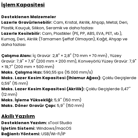
İşlem Kapasitesi
Desteklenen Malzemeler
Lazerle Gravürlenebilir:
Cam, Kristal, Akrilik, Ahşap, Metal, Deri,
Plastik, Kauçuk, Silikon, Seramik ve daha fazlası
Lazerle Kesilebilir:
Cam, Plastikler (PE, PP, ABS, EVA, PET, vb.),
Kumaş, Deri, Akrilik (Tamamen Şeffaf Olmayan), Kağıt, Ahşap ve
daha fazlası
Çalışma Alanı:
İç Gravür: 2,8" × 2,8" (70 mm × 70 mm) , Yüzey
Gravür: 7,9" × 7,9" (200 mm × 200 mm), Konveyörlü Yüzey Gravür: 7,9"
× 19,7" (200 mm × 500 mm)
Maks. Çalışma Hızı:
590,55 ips (15.000 mm/s)
Maks. Lazer Kesim Kapasitesi (Ihlamur Ağacı):
Çoklu Geçişlerde
0,59" (15 mm)
Maks. Lazer Kesim Kapasitesi (Akrilik):
Çoklu Geçişlerde 0,47''
(12 mm)
Maks. İşleme Yüksekliği:
5,9'' (150 mm)
Maks. Döner Gravür Çapı:
5,9'' (150 mm)
Akıllı Yazılım
Desteklenen Yazılım:
xTool Studio
İşletim Sistemi:
Windows/macOS
Bağlantı Yöntemi:
USB/Wi-Fi/IP