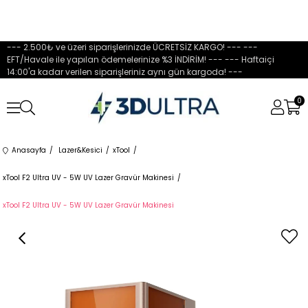
--- 2.500₺ ve üzeri siparişlerinizde ÜCRETSİZ KARGO! --- ---
EFT/Havale ile yapılan ödemelerinize %3 İNDİRİM! --- --- Haftaiçi
14:00'a kadar verilen siparişleriniz aynı gün kargoda! ---
0
Anasayfa
Lazer&Kesici
xTool
xTool F2 Ultra UV - 5W UV Lazer Gravür Makinesi
xTool F2 Ultra UV - 5W UV Lazer Gravür Makinesi