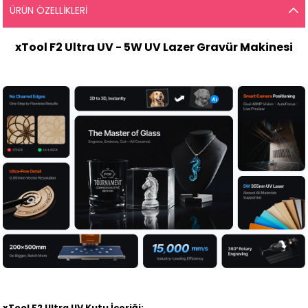
ÜRÜN ÖZELLIKLERI
xTool F2 Ultra UV - 5W UV Lazer Gravür Makinesi
xTool F2 Ultra UV Kutu İçeriği: