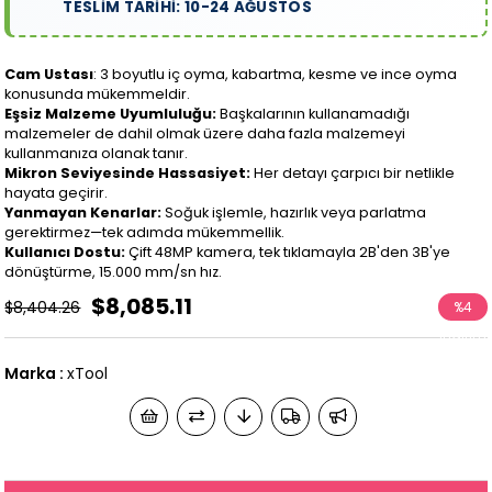
TESLİM TARİHİ: 10-24 AĞUSTOS
Cam Ustası
: 3 boyutlu iç oyma, kabartma, kesme ve ince oyma
konusunda mükemmeldir.
Eşsiz Malzeme Uyumluluğu:
Başkalarının kullanamadığı
malzemeler de dahil olmak üzere daha fazla malzemeyi
kullanmanıza olanak tanır.
Mikron Seviyesinde Hassasiyet:
Her detayı çarpıcı bir netlikle
hayata geçirir.
Yanmayan Kenarlar:
Soğuk işlemle, hazırlık veya parlatma
gerektirmez—tek adımda mükemmellik.
Kullanıcı Dostu:
Çift 48MP kamera, tek tıklamayla 2B'den 3B'ye
dönüştürme, 15.000 mm/sn hız.
$8,085.11
$8,404.26
%
4
İndirim
Marka
:
xTool