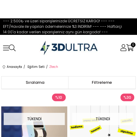
--- 2.500₺ ve üzeri siparişlerinizde ÜCRETSİZ KARGO! --- ---
EFT/Havale ile yapılan ödemelerinize %3 İNDİRİM! --- --- Haftaiçi
14:00'a kadar verilen siparişleriniz aynı gün kargoda! ---
0
Anasayfa
Eğitim Seti
Ztech
Sıralama
Filtreleme
%10
%30
TÜKENDI
TÜKENDI