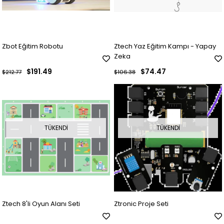
Zbot Eğitim Robotu
Ztech Yaz Eğitim Kampı - Yapay
Zeka
$191.49
$74.47
$212.77
$106.38
TÜKENDI
TÜKENDI
Ztech 8'li Oyun Alanı Seti
Ztronic Proje Seti