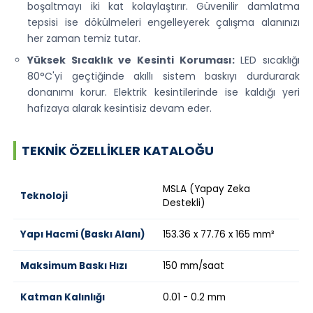
boşaltmayı iki kat kolaylaştırır. Güvenilir damlatma
tepsisi ise dökülmeleri engelleyerek çalışma alanınızı
her zaman temiz tutar.
Yüksek Sıcaklık ve Kesinti Koruması:
LED sıcaklığı
80°C'yi geçtiğinde akıllı sistem baskıyı durdurarak
donanımı korur. Elektrik kesintilerinde ise kaldığı yeri
hafızaya alarak kesintisiz devam eder.
TEKNIK ÖZELLIKLER KATALOĞU
MSLA (Yapay Zeka
Teknoloji
Destekli)
Yapı Hacmi (Baskı Alanı)
153.36 x 77.76 x 165 mm³
Maksimum Baskı Hızı
150 mm/saat
Katman Kalınlığı
0.01 - 0.2 mm