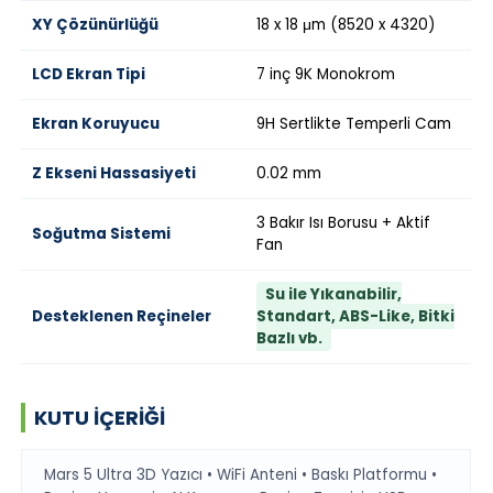
XY Çözünürlüğü
18 x 18 μm (8520 x 4320)
LCD Ekran Tipi
7 inç 9K Monokrom
Ekran Koruyucu
9H Sertlikte Temperli Cam
Z Ekseni Hassasiyeti
0.02 mm
3 Bakır Isı Borusu + Aktif
Soğutma Sistemi
Fan
Su ile Yıkanabilir,
Desteklenen Reçineler
Standart, ABS-Like, Bitki
Bazlı vb.
KUTU İÇERIĞI
Mars 5 Ultra 3D Yazıcı • WiFi Anteni • Baskı Platformu •