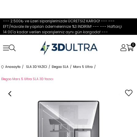
--- 2.500₺ ve üzeri siparişlerinizde ÜCRETSİZ KARGO! --- ---
EFT/Havale ile yapılan ödemelerinize %3 İNDİRİM! --- --- Haftaiçi
14:00'a kadar verilen siparişleriniz aynı gün kargoda! ---
0
Anasayfa
SLA 3D YAZICI
Elegoo SLA
Mars 5 Ultra
Elegoo Mars 5 Ultra SLA 3D Yazıcı