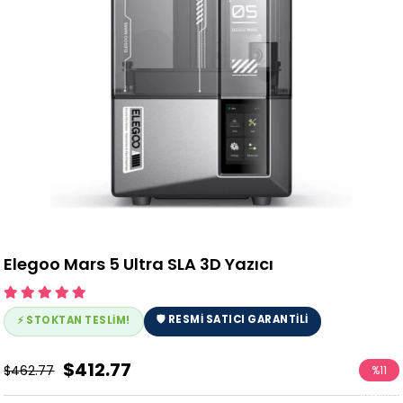
Elegoo Mars 5 Ultra SLA 3D Yazıcı
🛡️ RESMİ SATICI GARANTİLİ
⚡ STOKTAN TESLİM!
$412.77
$462.77
%
11
İndirim