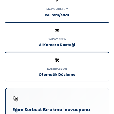
⚡
MAKSIMUM HIZ
150 mm/saat
👁️
YAPAY ZEKA
AI Kamera Desteği
🛠️
KALIBRASYON
Otomatik Düzleme
🚀
Eğim Serbest Bırakma İnovasyonu