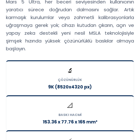
Mars 5 Ultra, her beceri seviyesinden kullanıcının
yaratıcı sürece doğrudan dalmasını sağlar. Artık
karmaşık kurulumlar veya zahmetli kalibrasyonlarla
uğraşmaya gerek yok; cihazı kutudan çıkarın, açın ve
yapay zeka destekli yeni nesil MSLA teknolojisiyle
şimşek hızında yüksek çözünürlüklü baskılar almaya
başlayın.
🔬
ÇÖZÜNÜRLÜK
9K (8520x4320 px)
📐
BASKI HACMI
153.36 x 77.76 x 165 mm³