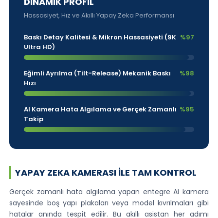
DİNAMİK PROFIL
Hassasiyet, Hız ve Akıllı Yapay Zeka Performansı
Baskı Detay Kalitesi & Mikron Hassasiyeti (9K
%97
Ultra HD)
Eğimli Ayrılma (Tilt-Release) Mekanik Baskı
%98
Hızı
AI Kamera Hata Algılama ve Gerçek Zamanlı
%95
Takip
YAPAY ZEKA KAMERASI ILE TAM KONTROL
Gerçek zamanlı hata algılama yapan entegre AI kamera
sayesinde boş yapı plakaları veya model kıvrılmaları gibi
hatalar anında tespit edilir. Bu akıllı asistan her adımı