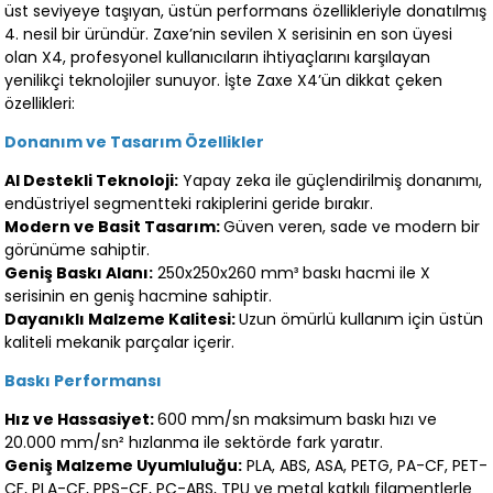
üst seviyeye taşıyan, üstün performans özellikleriyle donatılmış
4. nesil bir üründür. Zaxe’nin sevilen X serisinin en son üyesi
olan X4, profesyonel kullanıcıların ihtiyaçlarını karşılayan
yenilikçi teknolojiler sunuyor. İşte Zaxe X4’ün dikkat çeken
özellikleri:
Donanım ve Tasarım Özellikler
AI Destekli Teknoloji:
Yapay zeka ile güçlendirilmiş donanımı,
endüstriyel segmentteki rakiplerini geride bırakır.
Modern ve Basit Tasarım:
Güven veren, sade ve modern bir
görünüme sahiptir.
Geniş Baskı Alanı:
250x250x260 mm³ baskı hacmi ile X
serisinin en geniş hacmine sahiptir.
Dayanıklı Malzeme Kalitesi:
Uzun ömürlü kullanım için üstün
kaliteli mekanik parçalar içerir.
Baskı Performansı
Hız ve Hassasiyet:
600 mm/sn maksimum baskı hızı ve
20.000 mm/sn² hızlanma ile sektörde fark yaratır.
Geniş Malzeme Uyumluluğu:
PLA, ABS, ASA, PETG, PA-CF, PET-
CF, PLA-CF, PPS-CF, PC-ABS, TPU ve metal katkılı filamentlerle