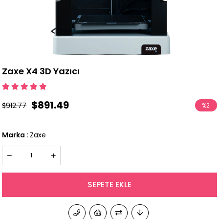
Zaxe X4 3D Yazıcı
$891.49
$912.77
%
2
İndirim
Marka
:
Zaxe