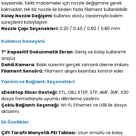
sayesinde, farklı malzemeler için nozzle değişimine gerek
kalmadan tek bir nozzle ile birden fazla filament kullanılabilir.
Kolay Nozzle Değişimi:
Kullanıcı dostu tasarımıyla bakım
süreçlerini kolaylaştırır.
Nozzle Çapı Seçenekleri:
0.20 / 0.40 / 0.60 / 0.80 mm
Kullanıcı Deneyimi
7” Kapasitif Dokunmatik Ekran:
Geniş ve kolay kullanımlı
arayüz.
Dahili Kamera:
Baskı sürecini gerçek zamanlı izleme imkanı.
Filament Sensörü:
Filament akışını kesintisiz kontrol eder.
Yazılım ve Bağlantı Seçenekleri
xDesktop Slicer Desteği:
STL, OBJ, STEP, STP, AMF, 3MF, X3D
dosya formatlarıyla uyumlu dilimleme yazılımı.
Çoklu Bağlantı Seçeneği:
Wi-Fi, Ethernet ve USB ile dosya
aktarımı.
Ek Özellikler
Çift Taraflı Manyetik PEI Tablası:
Uzun ömürlü ve kolay