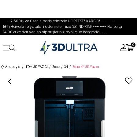
--- 2.500₺ ve üzeri siparişlerinizde ÜCRETSİZ KARGO! --- ---
EFT/Havale ile yapılan ödemelerinize %3 İNDİRİM! --- --- Haftaiçi
14:00'a kadar verilen siparişleriniz aynı gün kargoda! ---
0
Anasayfa
FDM 3D YAZICI
Zaxe
X4
Zaxe X4 3D Yazıcı