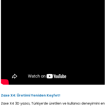
Zaxe X4: Üretimi Yeniden Keşfet!
Zaxe X4 3D yazıcı, Türkiye’de üretilen ve kullanıcı deneyimini en