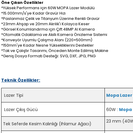
Öne Çıkan Özellikler
*Yüksek Performans için 60W MOPA Lazer Modülü
*15.000mm/s'ye Kadar Gravür Hızı
*Paslanmaz Çelik ve Titanyum Üzerine Renkli Gravür
*23mm Ahşap ve 20mm Akrilik'i Kolayca Keser
*Görsel Konumlandırma için Çift 48MP AI Kamera
*Otomatik Odaklama ve Akıllı Kamera Önizleme Sistemi
*Konveyör Uyumlu Çalışma Alanı (220×500mm)
*150mm'ye Kadar Nesne Yüksekliklerini Destekler
*Tak ve Çalıştır Tasarımı, Önceden Monte Edilmiş Makine
*Geniş Dosya Formatı Desteği: SVG, DXF, JPG, PNG
Teknik Özellikler:
Lazer Tipi
Mopa Lazer
Lazer Çıkış Gücü
60W :
Mopa 
23 mm (40W 
Tek Seferde Kesim Kalınlığı (Ihlamur Ağacı)