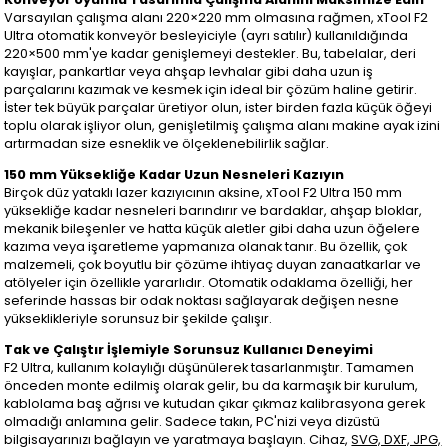
Varsayılan çalışma alanı 220×220 mm olmasına rağmen, xTool F2
Ultra otomatik konveyör besleyiciyle (ayrı satılır) kullanıldığında
220×500 mm'ye kadar genişlemeyi destekler. Bu, tabelalar, deri
kayışlar, pankartlar veya ahşap levhalar gibi daha uzun iş
parçalarını kazımak ve kesmek için ideal bir çözüm haline getirir.
İster tek büyük parçalar üretiyor olun, ister birden fazla küçük öğeyi
toplu olarak işliyor olun, genişletilmiş çalışma alanı makine ayak izini
artırmadan size esneklik ve ölçeklenebilirlik sağlar.
150 mm Yüksekliğe Kadar Uzun Nesneleri Kazıyın
Birçok düz yataklı lazer kazıyıcının aksine, xTool F2 Ultra 150 mm
yüksekliğe kadar nesneleri barındırır ve bardaklar, ahşap bloklar,
mekanik bileşenler ve hatta küçük aletler gibi daha uzun öğelere
kazıma veya işaretleme yapmanıza olanak tanır. Bu özellik, çok
malzemeli, çok boyutlu bir çözüme ihtiyaç duyan zanaatkarlar ve
atölyeler için özellikle yararlıdır. Otomatik odaklama özelliği, her
seferinde hassas bir odak noktası sağlayarak değişen nesne
yükseklikleriyle sorunsuz bir şekilde çalışır.
Tak ve Çalıştır İşlemiyle Sorunsuz Kullanıcı Deneyimi
F2 Ultra, kullanım kolaylığı düşünülerek tasarlanmıştır. Tamamen
önceden monte edilmiş olarak gelir, bu da karmaşık bir kurulum,
kablolama baş ağrısı ve kutudan çıkar çıkmaz kalibrasyona gerek
olmadığı anlamına gelir. Sadece takın, PC'nizi veya dizüstü
bilgisayarınızı bağlayın ve yaratmaya başlayın. Cihaz,
SVG, DXF, JPG,