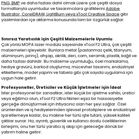
PNG, BMP
ve daha fazlası dahil olmak üzere çok çeşitli dosya
formatlarıyla uyumludur ve tasarımcılara grafiklerini
Adobe
Illustrator, CorelDRAW, LightBurn veya xTool Creative Space
gibi
yazılımlardan içe aktarma konusunda tam bir özgürlük sağlar.
Sınırsız Yaratıcılık için Çeşitli Malzemelerle Uyumlu
Çok yönlü MOPA lazer modülü sayesinde xTool F2 Ultra, çok çeşitli
malzemeleri işleyebilir. Bunlara metal (paslanmaz çelik, titanyum,
alüminyum, pirinç), ahşap, akrilik, deri, cam, seramik, plastik, kağıt ve
daha fazlası dahildir. Bu malzeme uyumluluğu, özel markalama,
hediye gravürü, barkod oluşturma, mücevher tasarımı, endüstriyel
etiketleme, model yapımı ve tabela gibi çok sayıda uygulama için
uygun hale getirir.
Profesyoneller, Üreticiler ve Küçük İşletmeler için İdeal
İster profesyonel bir zanaatkar, ister küçük bir işletme sahibi, üretici
veya eğitimci olun, xTool F2 Ultra fikirleri eşsiz bir hassasiyetle
gerçeğe dönüştürmek için ihtiyacınız olan her şeyi sağlar. Özel
ürünlerden ve iş hediyelerinden işlevsel prototiplere ve endüstriyel
işaretlemeye kadar, bu makine her türlü işte tutarlı, yüksek kaliteli
çıktılar sunar. Hız, ayrıntı, güvenlik ve kullanıcı dostu özelliklerinin
birleşimi, onu her türlü yaratıcı iş akışı için geleceğe dönük bir
yatırım haline getirir.