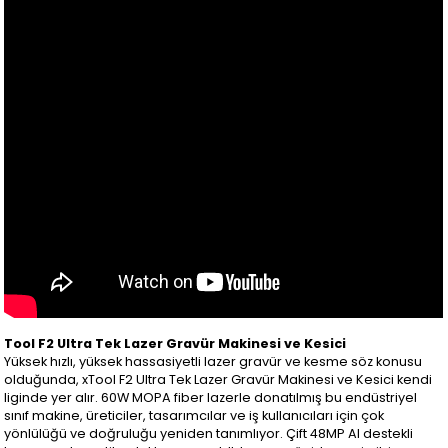
Tool F2 Ultra Tek Lazer Gravür Makinesi ve Kesici
Yüksek hızlı, yüksek hassasiyetli lazer gravür ve kesme söz konusu
olduğunda, xTool F2 Ultra Tek Lazer Gravür Makinesi ve Kesici kendi
liginde yer alır. 60W MOPA fiber lazerle donatılmış bu endüstriyel
sınıf makine, üreticiler, tasarımcılar ve iş kullanıcıları için çok
yönlülüğü ve doğruluğu yeniden tanımlıyor. Çift 48MP AI destekli