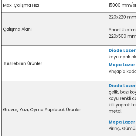
Max. Çalışma Hızı
15000 mm/s
220x220 mm 
Çalışma Alanı
Yanal Uzatma
220x500 mm'e
Diode Laze
koyu opak akr
Kesilebilen Ürünler
Mopa Lazer
Ahşap'a kad
Diode Lazer
çelik, bazı k
koyu renkli 
killi yaprak t
Gravür, Yazı, Oyma Yapılacak Ürünler
metal.
Mopa Lazer
Pirinç, Gümüş