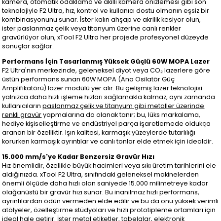
kamera, otomatik odaklama ve akıllı kamera önizlemesi gibi son
teknolojiyle F2 Ultra, hız, kontrol ve kullanıcı dostu olmanın eşsiz bir
kombinasyonunu sunar. İster kalın ahşap ve akrilik kesiyor olun,
ister paslanmaz çelik veya titanyum üzerine canlı renkler
gravürlüyor olun, xTool F2 Ultra her projede profesyonel düzeyde
sonuçlar sağlar.
Performans İçin Tasarlanmış Yüksek Güçlü 60W MOPA Lazer
F2 Ultra'nın merkezinde, geleneksel diyot veya CO₂ lazerlere göre
üstün performans sunan 60W MOPA (Ana Osilatör Güç
Amplifikatörü) lazer modülü yer alır. Bu gelişmiş lazer teknolojisi
yalnızca daha hızlı işleme hızları sağlamakla kalmaz, aynı zamanda
kullanıcıların
paslanmaz çelik ve titanyum gibi metaller üzerinde
renkli gravür
yapmalarına da olanak tanır; bu, lüks markalama,
hediye kişiselleştirme ve endüstriyel parça işaretlemede oldukça
aranan bir özelliktir. Işın kalitesi, karmaşık yüzeylerde tutarlılığı
korurken karmaşık ayrıntılar ve canlı tonlar elde etmek için idealdir.
15.000 mm/s'ye Kadar Benzersiz Gravür Hızı
Hız önemlidir, özellikle büyük hacimleri veya sıkı üretim tarihlerini ele
aldığınızda. xTool F2 Ultra, sınıfındaki geleneksel makinelerden
önemli ölçüde daha hızlı olan saniyede 15.000 milimetreye kadar
olağanüstü bir gravür hızı sunar. Bu inanılmaz hızlı performans,
ayrıntılardan ödün vermeden elde edilir ve bu da onu yüksek verimli
atölyeler, özelleştirme stüdyoları ve hızlı prototipleme ortamları için
ideal hale getirir. İster metal etiketler, tabelalar, elektronik