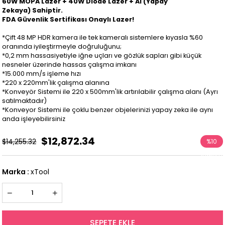
60W MOPA Lazer + 40W Diode Lazer + AI (Yapay
Zekaya) Sahiptir.
FDA Güvenlik Sertifikası Onaylı Lazer!
*Çift 48 MP HDR kamera ile tek kameralı sistemlere kıyasla %60
oranında iyileştirmeyle doğruluğunu;
*0,2 mm hassasiyetiyle iğne uçları ve gözlük sapları gibi küçük
nesneler üzerinde hassas çalışma imkanı
*15.000 mm/s işleme hızı
*220 x 220mm'lik çalışma alanına
*Konveyör Sistemi ile 220 x 500mm'lik artırılabilir çalışma alanı (Ayrı
satılmaktadır)
*Konveyor Sistemi ile çoklu benzer objelerinizi yapay zeka ile aynı
anda işleyebilirsiniz
$12,872.34
$14,255.32
%
10
İndirim
Marka
:
xTool