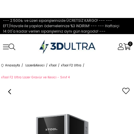
--- 2.500₺ ve üzeri siparişlerinizde ÜCRETSİZ KARGO! --- ---
EFT/Havale ile yapılan ödemelerinize %3 İNDİRİM! --- --- Haftaiçi
14:00'a kadar verilen siparişleriniz aynı gün kargoda! ---
0
Anasayfa
Lazer&Kesici
xTool
xTool F2 Ultra
xTool F2 Ultra Lazer Gravür ve Kesici - Sınıf 4