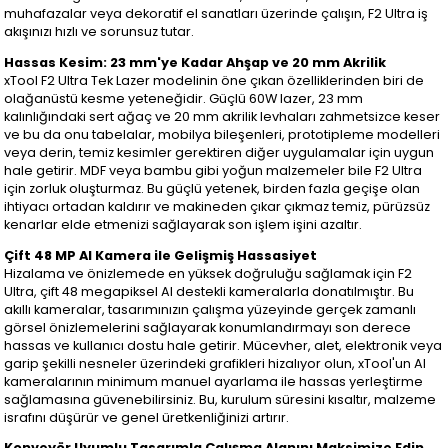
muhafazalar veya dekoratif el sanatları üzerinde çalışın, F2 Ultra iş
akışınızı hızlı ve sorunsuz tutar.
Hassas Kesim: 23 mm'ye Kadar Ahşap ve 20 mm Akrilik
xTool F2 Ultra Tek Lazer modelinin öne çıkan özelliklerinden biri de
olağanüstü kesme yeteneğidir. Güçlü 60W lazer, 23 mm
kalınlığındaki sert ağaç ve 20 mm akrilik levhaları zahmetsizce keser
ve bu da onu tabelalar, mobilya bileşenleri, prototipleme modelleri
veya derin, temiz kesimler gerektiren diğer uygulamalar için uygun
hale getirir. MDF veya bambu gibi yoğun malzemeler bile F2 Ultra
için zorluk oluşturmaz. Bu güçlü yetenek, birden fazla geçişe olan
ihtiyacı ortadan kaldırır ve makineden çıkar çıkmaz temiz, pürüzsüz
kenarlar elde etmenizi sağlayarak son işlem işini azaltır.
Çift 48 MP AI Kamera ile Gelişmiş Hassasiyet
Hizalama ve önizlemede en yüksek doğruluğu sağlamak için F2
Ultra, çift 48 megapiksel AI destekli kameralarla donatılmıştır. Bu
akıllı kameralar, tasarımınızın çalışma yüzeyinde gerçek zamanlı
görsel önizlemelerini sağlayarak konumlandırmayı son derece
hassas ve kullanıcı dostu hale getirir. Mücevher, alet, elektronik veya
garip şekilli nesneler üzerindeki grafikleri hizalıyor olun, xTool'un AI
kameralarının minimum manuel ayarlama ile hassas yerleştirme
sağlamasına güvenebilirsiniz. Bu, kurulum süresini kısaltır, malzeme
israfını düşürür ve genel üretkenliğinizi artırır.
Konveyör Uyumlu Tasarımla Çalışma Alanını Maksimize Edin