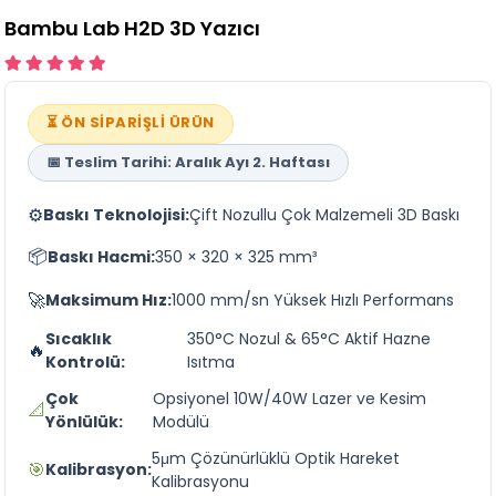
Bambu Lab H2D 3D Yazıcı
⏳ ÖN SİPARİŞLİ ÜRÜN
📅 Teslim Tarihi: Aralık Ayı 2. Haftası
⚙️
Baskı Teknolojisi:
Çift Nozullu Çok Malzemeli 3D Baskı
📦
Baskı Hacmi:
350 × 320 × 325 mm³
🚀
Maksimum Hız:
1000 mm/sn Yüksek Hızlı Performans
Sıcaklık
350°C Nozul & 65°C Aktif Hazne
🔥
Kontrolü:
Isıtma
Çok
Opsiyonel 10W/40W Lazer ve Kesim
📐
Yönlülük:
Modülü
5μm Çözünürlüklü Optik Hareket
🎯
Kalibrasyon:
Kalibrasyonu