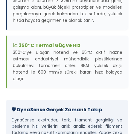
350mm × 320mm × 325mm boyutlarındaki geniş
çalışma alanı, büyük ölçekli prototipleri ve modelleri
parçalamaya gerek kalmadan tek seferde, yüksek
hızda hayata geçirmenize olanak tanır.
📈 350°C Termal Güç ve Hız
350°C'ye ulaşan hotend ve 65°C aktif hazne
ısıtması endüstriyel mühendislik plastiklerinde
bükülmeyi tamamen önler. REAL yüksek akışlı
hotend ile 600 mm/s sürekli kararlı hıza kolayca
ulaşır.
🛡️ DynaSense Gerçek Zamanlı Takip
DynaSense ekstrüder; tork, filament gerginliği ve
besleme hızı verilerini anlık analiz ederek filament
taşlama veya nozul tıkanmalarını engeller. Yapay zeka