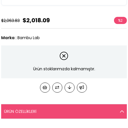
$2,018.09
$2,063.83
%
2
İndirim
Marka
:
Bambu Lab
Ürün stoklarımızda kalmamıştır.
ÜRÜN ÖZELLIKLERI