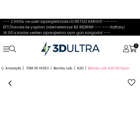
--- 2.500₺ ve üzeri siparişlerinizde ÜCRETSİZ KARGO! --- ---
EFT/Havale ile yapılan ödemelerinize %3 İNDİRİM! --- --- Haftaiçi
14:00'a kadar verilen siparişleriniz aynı gün kargoda! ---
0
Anasayfa
FDM 3D YAZICI
Bambu Lab
H2D
Bambu Lab H2D 3D Yazıcı