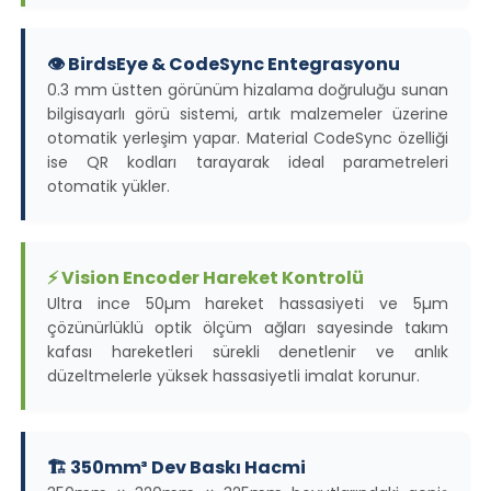
👁️ BirdsEye & CodeSync Entegrasyonu
0.3 mm üstten görünüm hizalama doğruluğu sunan
bilgisayarlı görü sistemi, artık malzemeler üzerine
otomatik yerleşim yapar. Material CodeSync özelliği
ise QR kodları tarayarak ideal parametreleri
otomatik yükler.
⚡ Vision Encoder Hareket Kontrolü
Ultra ince 50µm hareket hassasiyeti ve 5µm
çözünürlüklü optik ölçüm ağları sayesinde takım
kafası hareketleri sürekli denetlenir ve anlık
düzeltmelerle yüksek hassasiyetli imalat korunur.
🏗️ 350mm³ Dev Baskı Hacmi