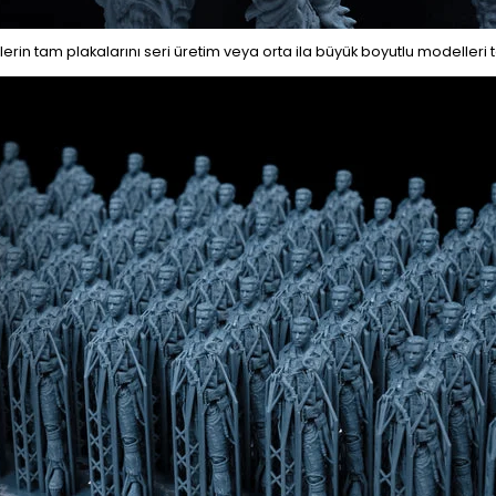
ürlerin tam plakalarını seri üretim veya orta ila büyük boyutlu modeller