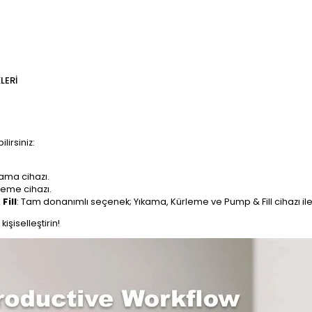
LERI
lirsiniz:
kama cihazı.
leme cihazı.
Fill
: Tam donanımlı seçenek; Yıkama, Kürleme ve Pump & Fill cihazı ile b
işiselleştirin!