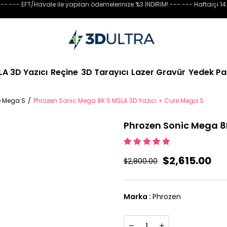
-- --- EFT/Havale ile yapılan ödemelerinize %3 İNDİRİM! --- --- Haftaiçi 14
LA 3D Yazıcı
Reçine
3D Tarayıcı
Lazer Gravür
Yedek Pa
e Mega S
Phrozen Sonic Mega 8K S MSLA 3D Yazıcı + Cure Mega S
Phrozen Sonic Mega 8K
$2,615.00
$2,800.00
Marka
:
Phrozen