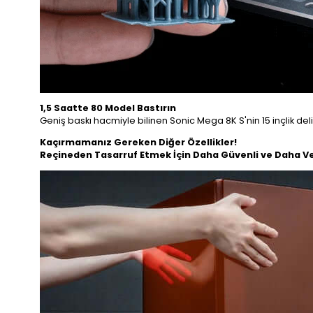
1,5 Saatte 80 Model Bastırın
Geniş baskı hacmiyle bilinen Sonic Mega 8K S'nin 15 inçlik deli
Kaçırmamanız Gereken Diğer Özellikler!
Reçineden Tasarruf Etmek İçin Daha Güvenli ve Daha Ve