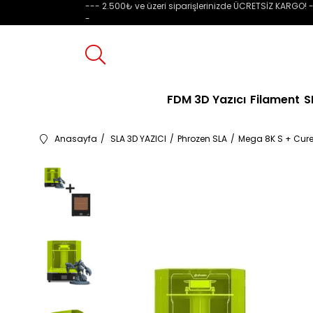
--- 2.500₺ ve üzeri siparişlerinizde ÜCRETSİZ KARGO! -
-
FDM 3D Yazıcı
Filament
S
Anasayfa
SLA 3D YAZICI
Phrozen SLA
Mega 8K S + Cur