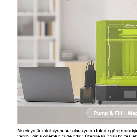
Bir minyatür koleksiyonunuz olsun ya da talebe göre baskı işiniz
verimliliğinizi önemli ölçüde artırır. Üzerine 8K baskı kalitesi 