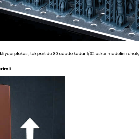
kli yapı plakası, tek partide 80 adede kadar 1/32 asker modelini rahatça
rimli