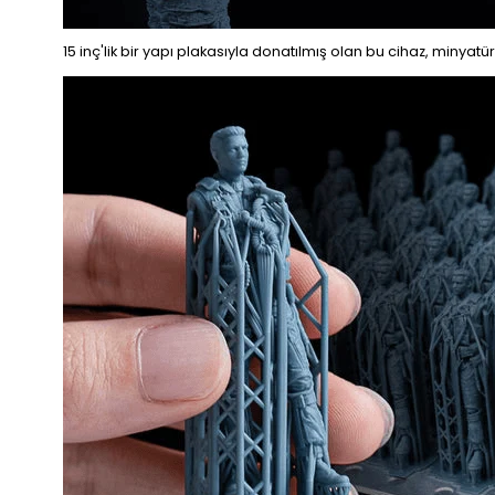
15 inç'lik bir yapı plakasıyla donatılmış olan bu cihaz, minyat