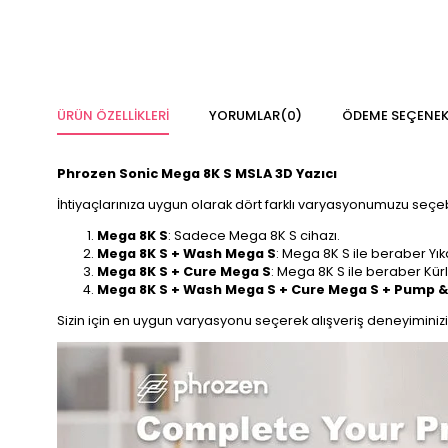
ÜRÜN ÖZELLIKLERI
YORUMLAR
(0)
ÖDEME SEÇENEK
Phrozen Sonic Mega 8K S MSLA 3D Yazıcı
İhtiyaçlarınıza uygun olarak dört farklı varyasyonumuzu seçebi
Mega 8K S
: Sadece Mega 8K S cihazı.
Mega 8K S + Wash Mega S
: Mega 8K S ile beraber Yı
Mega 8K S + Cure Mega S
: Mega 8K S ile beraber Kür
Mega 8K S + Wash Mega S + Cure Mega S + Pump & 
Sizin için en uygun varyasyonu seçerek alışveriş deneyiminizi k