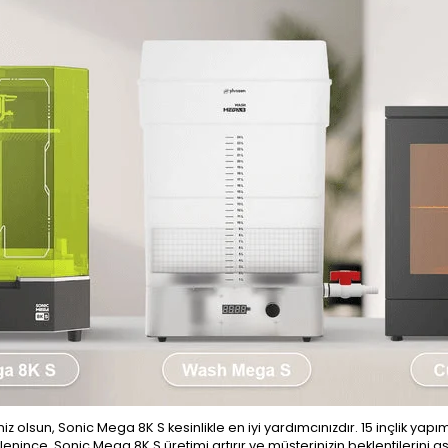
 olsun, Sonic Mega 8K S kesinlikle en iyi yardımcınızdır. 15 inçlik yapım 
eklenince, Sonic Mega 8K S üretimi artırır ve müşterinizin beklentilerini a