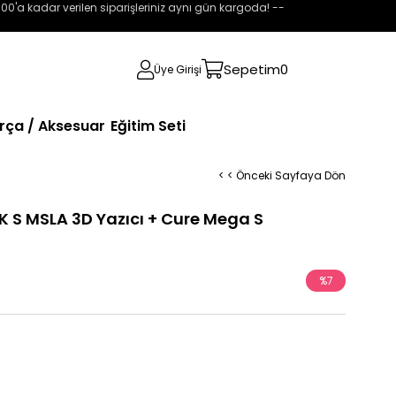
:00'a kadar verilen siparişleriniz aynı gün kargoda! --
Sepetim
0
Üye Girişi
rça / Aksesuar
Eğitim Seti
< < Önceki Sayfaya Dön
 S MSLA 3D Yazıcı + Cure Mega S
%
7
İndirim