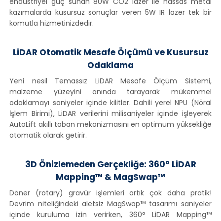
endüstriyel güç sunan 80W CO2 lazer ile hassas metal
kazımalarda kusursuz sonuçlar veren 5W IR lazer tek bir
komutla hizmetinizdedir.
LiDAR Otomatik Mesafe Ölçümü ve Kusursuz
Odaklama
Yeni nesil Temassız LiDAR Mesafe Ölçüm Sistemi,
malzeme yüzeyini anında tarayarak mükemmel
odaklamayı saniyeler içinde kilitler. Dahili yerel NPU (Nöral
İşlem Birimi), LiDAR verilerini milisaniyeler içinde işleyerek
AutoLift akıllı taban mekanizmasını en optimum yüksekliğe
otomatik olarak getirir.
3D Önizlemeden Gerçekliğe: 360° LiDAR
Mapping™ & MagSwap™
Döner (rotary) gravür işlemleri artık çok daha pratik!
Devrim niteliğindeki aletsiz MagSwap™ tasarımı saniyeler
içinde kuruluma izin verirken, 360° LiDAR Mapping™