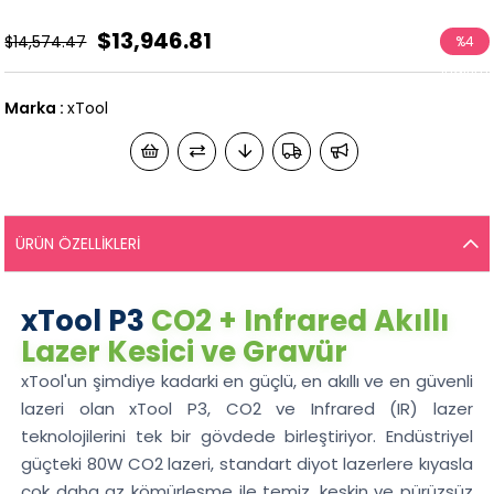
$13,946.81
$14,574.47
%
4
İndirim
Marka
:
xTool
ÜRÜN ÖZELLIKLERI
xTool P3
CO2 + Infrared Akıllı
Lazer Kesici ve Gravür
xTool'un şimdiye kadarki en güçlü, en akıllı ve en güvenli
lazeri olan xTool P3, CO2 ve Infrared (IR) lazer
teknolojilerini tek bir gövdede birleştiriyor. Endüstriyel
güçteki 80W CO2 lazeri, standart diyot lazerlere kıyasla
çok daha az kömürleşme ile temiz, keskin ve pürüzsüz