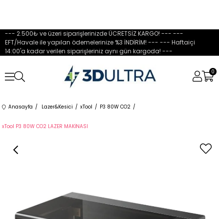
--- 2.500₺ ve üzeri siparişlerinizde ÜCRETSİZ KARGO! --- ---
EFT/Havale ile yapılan ödemelerinize %3 İNDİRİM! --- --- Haftaiçi
14:00'a kadar verilen siparişleriniz aynı gün kargoda! ---
0
Anasayfa
Lazer&Kesici
xTool
P3 80W CO2
xTool P3 80W CO2 LAZER MAKİNASI