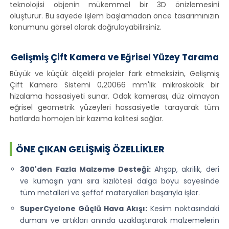
teknolojisi objenin mükemmel bir 3D önizlemesini
oluşturur. Bu sayede işlem başlamadan önce tasarımınızın
konumunu görsel olarak doğrulayabilirsiniz.
Gelişmiş Çift Kamera ve Eğrisel Yüzey Tarama
Büyük ve küçük ölçekli projeler fark etmeksizin, Gelişmiş
Çift Kamera Sistemi 0,20066 mm'lik mikroskobik bir
hizalama hassasiyeti sunar. Odak kamerası, düz olmayan
eğrisel geometrik yüzeyleri hassasiyetle tarayarak tüm
hatlarda homojen bir kazıma kalitesi sağlar.
ÖNE ÇIKAN GELIŞMIŞ ÖZELLIKLER
300'den Fazla Malzeme Desteği:
Ahşap, akrilik, deri
ve kumaşın yanı sıra kızılötesi dalga boyu sayesinde
tüm metalleri ve şeffaf materyalleri başarıyla işler.
SuperCyclone Güçlü Hava Akışı:
Kesim noktasındaki
dumanı ve artıkları anında uzaklaştırarak malzemelerin