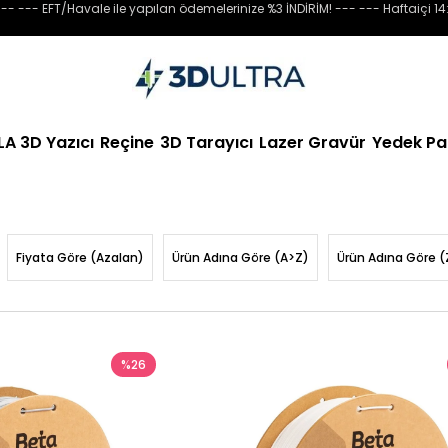
-- --- EFT/Havale ile yapılan ödemelerinize %3 İNDİRİM! --- --- Haftaiçi 14
LA 3D Yazıcı
Reçine
3D Tarayıcı
Lazer Gravür
Yedek Pa
Fiyata Göre (Azalan)
Ürün Adına Göre (A>Z)
Ürün Adına Göre (
%26