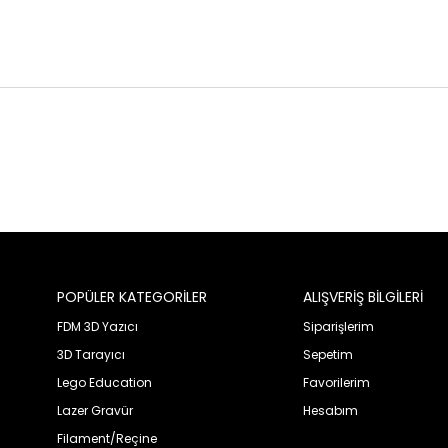
POPÜLER KATEGORİLER
ALIŞVERİŞ BİLGİLERİ
FDM 3D Yazıcı
Siparişlerim
3D Tarayıcı
Sepetim
Lego Education
Favorilerim
Lazer Gravür
Hesabım
Filament/Reçine