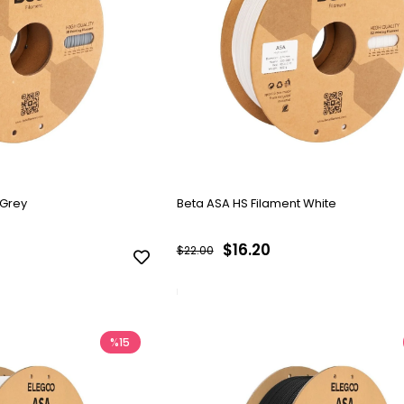
 Grey
Beta ASA HS Filament White
$16.20
$22.00
%15