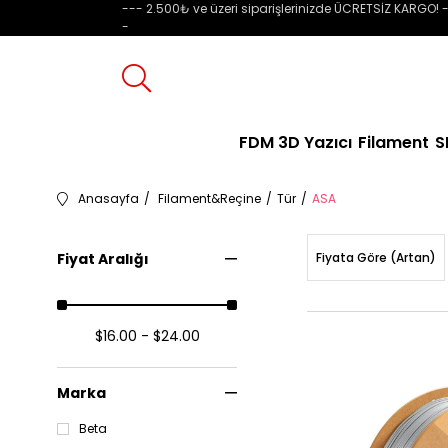
--- 2.500₺ ve üzeri siparişlerinizde ÜCRETSİZ KARGO! -
-
FDM 3D Yazıcı
Filament
S
Anasayfa
Filament&Reçine
Tür
ASA
Fiyat Aralığı
Fiyata Göre (Artan)
$16.00 - $24.00
Marka
Beta