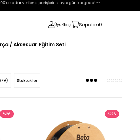
:00'a kadar verilen siparişleriniz aynı gün kargoda! --
Sepetim
0
Üye Girişi
rça / Aksesuar
Eğitim Seti
Z<A)
Stoktakiler
%26
%26