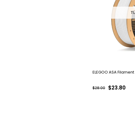
T
ELEGOO ASA Filament 
$23.80
$28.00