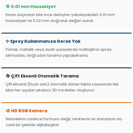
🎯 0.01 mm Hassasiyet
İnsan saçından bile ince detayları yakalayabilen 0.01 mm
hassasiyet ve 0.02 mm doğruluk değeri sunar.
✨ Sprey Kullanmanıza Gerek Yok
Parlak, metalik veya siyah yüzeylerde matlaştırıcı sprey
sıkmadan, doğrudan tarama yapabilirsiniz.
🔄 Çift Eksenli Otomatik Tarama
Çift eksenli (Dual-axis) otomatik döner tabla sayesinde tek
tıkla her açıdan eksiksiz 3D modeller oluşturun.
🎨 HD RGB Kamera
Nesnelerin sadece formunu değil, renklerini ve dokularını da
canlı bir şekilde dijitalleştirin.