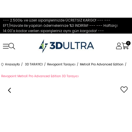
--- 2.500₺ ve üzeri siparişlerinizde ÜCRETSİZ KARGO! --- ---
EFT/Havale ile yapılan ödemelerinize %3 İNDİRİM! --- --- Haftaiçi
14:00'a kadar verilen siparişleriniz aynı gün kargoda! ---
0
Anasayfa
3D TARAYICI
Revopoint Tarayıcı
MetroX Pro Advanced Edition
Revopoint MetroX Pro Advanced Edition 3D Tarayıcı