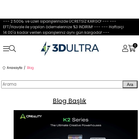
--- 2.500₺ ve üzeri siparişlerinizde ÜCRETSİZ KARGO! --- ---
EFT/Havale ile yapılan ödemelerinize %3 İNDİRİM! --- --- Haftaiçi
14:00'a kadar verilen siparişleriniz aynı gün kargoda! ---
0
Anasayfa
Blog
Ara
Blog Başlık