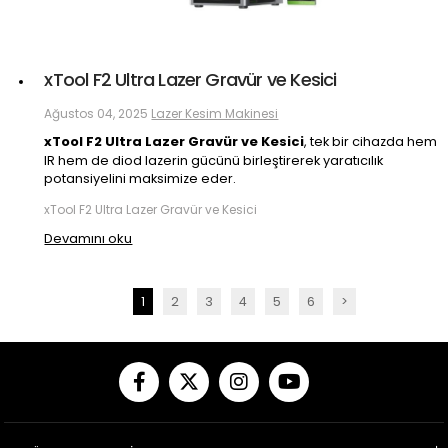
xTool F2 Ultra Lazer Gravür ve Kesici
Ağustos 04, 2025
Lazer Kesim Makinesi
xTool F2 Ultra Lazer Gravür ve Kesici
, tek bir cihazda hem
IR hem de diod lazerin gücünü birleştirerek yaratıcılık
potansiyelini maksimize eder.
xTool F2 Ultra Lazer Gravür ve Kesici
Devamını oku
1
2
3
4
5
6
>