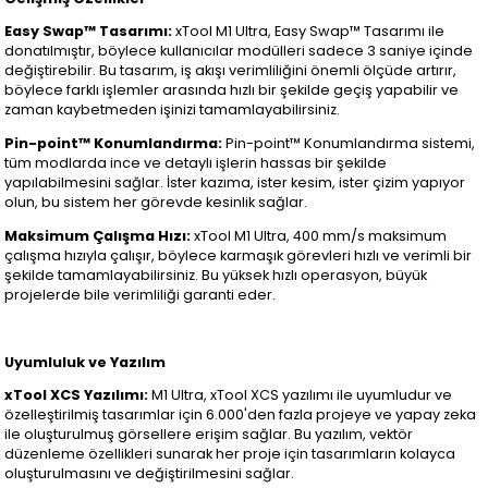
Easy Swap™ Tasarımı:
xTool M1 Ultra, Easy Swap™ Tasarımı ile
donatılmıştır, böylece kullanıcılar modülleri sadece 3 saniye içinde
değiştirebilir. Bu tasarım, iş akışı verimliliğini önemli ölçüde artırır,
böylece farklı işlemler arasında hızlı bir şekilde geçiş yapabilir ve
zaman kaybetmeden işinizi tamamlayabilirsiniz.
Pin-point™ Konumlandırma:
Pin-point™ Konumlandırma sistemi,
tüm modlarda ince ve detaylı işlerin hassas bir şekilde
yapılabilmesini sağlar. İster kazıma, ister kesim, ister çizim yapıyor
olun, bu sistem her görevde kesinlik sağlar.
Maksimum Çalışma Hızı:
xTool M1 Ultra, 400 mm/s maksimum
çalışma hızıyla çalışır, böylece karmaşık görevleri hızlı ve verimli bir
şekilde tamamlayabilirsiniz. Bu yüksek hızlı operasyon, büyük
projelerde bile verimliliği garanti eder.
Uyumluluk ve Yazılım
xTool XCS Yazılımı:
M1 Ultra, xTool XCS yazılımı ile uyumludur ve
özelleştirilmiş tasarımlar için 6.000'den fazla projeye ve yapay zeka
ile oluşturulmuş görsellere erişim sağlar. Bu yazılım, vektör
düzenleme özellikleri sunarak her proje için tasarımların kolayca
oluşturulmasını ve değiştirilmesini sağlar.