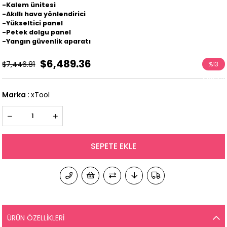
-Kalem ünitesi
-Akıllı hava yönlendirici
-Yükseltici panel
-Petek dolgu panel
-Yangın güvenlik aparatı
$6,489.36
$7,446.81
%
13
İndirim
Marka
:
xTool
ÜRÜN ÖZELLIKLERI