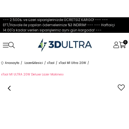
--- 2.500₺ ve üzeri siparişlerinizde ÜCRETSİZ KARGO! --- ---
EFT/Havale ile yapılan ödemelerinize %3 İNDİRİM! --- --- Haftaiçi
14:00'a kadar verilen siparişleriniz aynı gün kargoda! ---
0
Anasayfa
Lazer&Kesici
xTool
xTool M1 Ultra 20W
xTool M1 ULTRA 20W Deluxe Lazer Makinesı