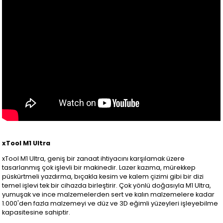
xTool M1 Ultra
xTool M1 Ultra, geniş bir zanaat ihtiyacını karşılamak üzere
tasarlanmış çok işlevli bir makinedir. Lazer kazıma, mürekkep
püskürtmeli yazdırma, bıçakla kesim ve kalem çizimi gibi bir dizi
temel işlevi tek bir cihazda birleştirir. Çok yönlü doğasıyla M1 Ultra,
yumuşak ve ince malzemelerden sert ve kalın malzemelere kadar
1.000'den fazla malzemeyi ve düz ve 3D eğimli yüzeyleri işleyebilme
kapasitesine sahiptir.