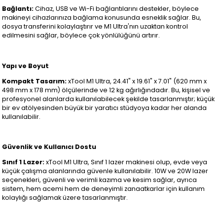
Bağlantı:
Cihaz, USB ve Wi-Fi bağlantılarını destekler, böylece
makineyi cihazlarınıza bağlama konusunda esneklik sağlar. Bu,
dosya transferini kolaylaştırır ve M1 Ultra'nın uzaktan kontrol
edilmesini sağlar, böylece çok yönlülüğünü artırır.
Yapı ve Boyut
Kompakt Tasarım:
xTool M1 Ultra, 24.41" x 19.61" x 7.01" (620 mm x
498 mm x 178 mm) ölçülerinde ve 12 kg ağırlığındadır. Bu, kişisel ve
profesyonel alanlarda kullanılabilecek şekilde tasarlanmıştır; küçük
bir ev atölyesinden büyük bir yaratıcı stüdyoya kadar her alanda
kullanılabilir.
Güvenlik ve Kullanıcı Dostu
Sınıf 1 Lazer:
xTool M1 Ultra, Sınıf 1 lazer makinesi olup, evde veya
küçük çalışma alanlarında güvenle kullanılabilir. 10W ve 20W lazer
seçenekleri, güvenli ve verimli kazıma ve kesim sağlar, ayrıca
sistem, hem acemi hem de deneyimli zanaatkarlar için kullanım
kolaylığı sağlamak üzere tasarlanmıştır.