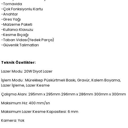
-Tornavida
-Çok Fonksiyonlu Kartu
-Anahtar
-Gres Yağı
-Malzeme Paketi
-Kullanıcı Klavuzu
-Kesme Bıçağı
-Taban Vidası(Yedek Parça)
-Güvenlik Talimatları
Teknik Özellikler:
Lazer Modu: 20W Diyot Lazer
İşlem Modu : Mürekkep Püskürtmeli Baskı, Gravür, Kalem Boyama,
Lazer İşleme, Lazer Kesme
Çalışma Alanı: 295mm x 295mm 296mm x 286mm 300mm x 300mm
Maksimum Hız: 400 mm/sn
Maksimum Lazer Kesme Kapasitesi: 6 mm
Kamera: Yok