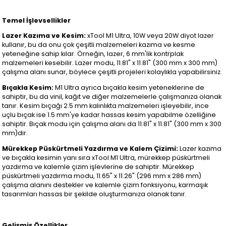
Temel İşlevsellikler
Lazer Kazıma ve Kesim:
xTool M1 Ultra, 10W veya 20W diyot lazer
kullanır, bu da onu çok çeşitli malzemeleri kazıma ve kesme
yeteneğine sahip kılar. Örneğin, lazer, 6 mm'lik kontrplak
malzemeleri kesebilir. Lazer modu, 11.81" x 11.81" (300 mm x 300 mm)
çalışma alanı sunar, böylece çeşitli projeleri kolaylıkla yapabilirsiniz.
Bıçakla Kesim:
M1 Ultra ayrıca bıçakla kesim yeteneklerine de
sahiptir, bu da vinil, kağıt ve diğer malzemelerle çalışmanıza olanak
tanır. Kesim bıçağı 2.5 mm kalınlıkta malzemeleri işleyebilir, ince
uçlu bıçak ise 1.5 mm'ye kadar hassas kesim yapabilme özelliğine
sahiptir. Bıçak modu için çalışma alanı da 11.81" x 11.81" (300 mm x 300
mm)dir.
Mürekkep Püskürtmeli Yazdırma ve Kalem Çizimi:
Lazer kazıma
ve bıçakla kesimin yanı sıra xTool M1 Ultra, mürekkep püskürtmeli
yazdırma ve kalemle çizim işlevlerine de sahiptir. Mürekkep
püskürtmeli yazdırma modu, 11.65" x 11.26" (296 mm x 286 mm)
çalışma alanını destekler ve kalemle çizim fonksiyonu, karmaşık
tasarımları hassas bir şekilde oluşturmanıza olanak tanır.
Gelişmiş Özellikler