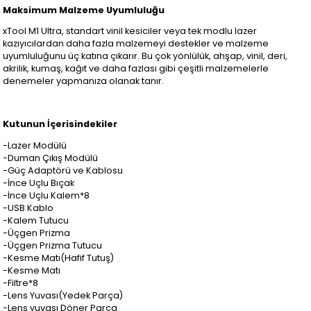
Maksimum Malzeme Uyumluluğu
xTool M1 Ultra, standart vinil kesiciler veya tek modlu lazer
kazıyıcılardan daha fazla malzemeyi destekler ve malzeme
uyumluluğunu üç katına çıkarır. Bu çok yönlülük, ahşap, vinil, deri,
akrilik, kumaş, kağıt ve daha fazlası gibi çeşitli malzemelerle
denemeler yapmanıza olanak tanır.
Kutunun İçerisindekiler
-Lazer Modülü
-Duman Çıkış Modülü
-Güç Adaptörü ve Kablosu
-İnce Uçlu Bıçak
-İnce Uçlu Kalem*8
-USB Kablo
-Kalem Tutucu
-Üçgen Prizma
-Üçgen Prizma Tutucu
-Kesme Matı(Hafif Tutuş)
-Kesme Matı
-Filtre*8
-Lens Yuvası(Yedek Parça)
-Lens yuvası Döner Parça