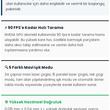
olan kullanıcılar için daha erişilebilir ve verimli bir başlangıç
paketidir.
⚡ 90 FPS'e Kadar Hızlı Tarama
NVIDIA GPU destekli kullanımda 90 fps’e kadar tarama hızına
ulaşabilir. Bu yüksek kare hızı, özellikle karmaşık parçaların
daha akıcı takip edilmesine ve verinin daha hızlı
toplanmasına yardımcı olur.
🔍 5 Farklı Mavi Işık Modu
34 çapraz mavi lazer çizgisi, 15 paralel lazer çizgisi, tek çizgi
modu, tam alan yapılandırılmış ışık modu ve otomatik döner
tabla modu sayesinde yüzeylerde esnek kullanım sunar.
🎯 Yüksek Hacimsel Doğruluk
0.015 mm + 0.04 mm × L yüksek doğruluk seviyesi, parça