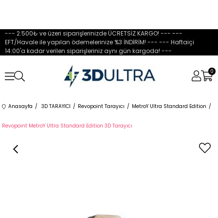
--- 2.500₺ ve üzeri siparişlerinizde ÜCRETSİZ KARGO! --- ---
EFT/Havale ile yapılan ödemelerinize %3 İNDİRİM! --- --- Haftaiçi
14:00'a kadar verilen siparişleriniz aynı gün kargoda! ---
0
Anasayfa
3D TARAYICI
Revopoint Tarayıcı
MetroY Ultra Standard Edition
Revopoint MetroY Ultra Standard Edition 3D Tarayıcı