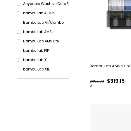
Anycubic Wash ve Cure 3
bambu lab A1 Mini
Bambu Lab A1/Combo
bambu lab AMS
Bambu Lab AMS Lite
bambu lab P1P
bambu lab X1
Bambu Lab AMS 2 Pro
bambu Lab X1E
$319.15
$382.98