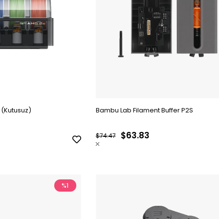
 (Kutusuz)
Bambu Lab Filament Buffer P2S
$63.83
$74.47
%1