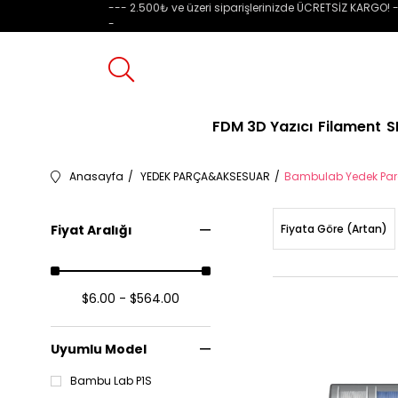
--- 2.500₺ ve üzeri siparişlerinizde ÜCRETSİZ KARGO! -
-
FDM 3D Yazıcı
Filament
S
Anasayfa
YEDEK PARÇA&AKSESUAR
Bambulab Yedek Pa
Fiyat Aralığı
Fiyata Göre (Artan)
$6.00 - $564.00
Uyumlu Model
Bambu Lab P1S