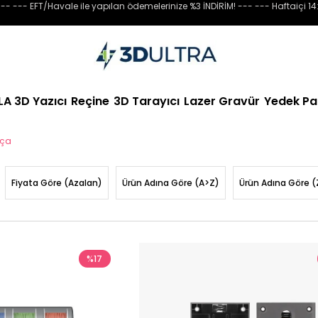
-- --- EFT/Havale ile yapılan ödemelerinize %3 İNDİRİM! --- --- Haftaiçi 14
LA 3D Yazıcı
Reçine
3D Tarayıcı
Lazer Gravür
Yedek Pa
rça
Fiyata Göre (Azalan)
Ürün Adına Göre (A>Z)
Ürün Adına Göre (
%17