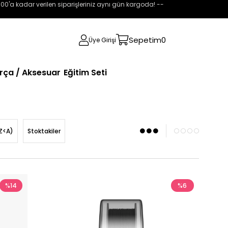
:00'a kadar verilen siparişleriniz aynı gün kargoda! --
Sepetim
0
Üye Girişi
rça / Aksesuar
Eğitim Seti
Z<A)
Stoktakiler
%14
%6