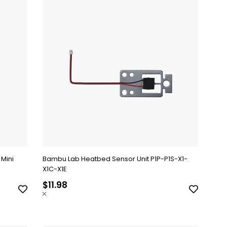
 Mini
Bambu Lab Heatbed Sensor Unit P1P-P1S-X1-
X1C-X1E
$11.98