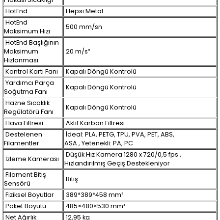
HotEnd
Hepsi Metal
HotEnd
500 mm/sn
Maksimum Hızı
HotEnd Başlığının
Maksimum
20 m/s²
Hızlanması
Kontrol Kartı Fanı
Kapalı Döngü Kontrolü
Yardımcı Parça
Kapalı Döngü Kontrolü
Soğutma Fanı
Hazne Sıcaklık
Kapalı Döngü Kontrolü
Regülatörü Fanı
Hava Filtresi
Aktif Karbon Filtresi
Destelenen
İdeal: PLA, PETG, TPU, PVA, PET, ABS,
Filamentler
ASA , Yetenekli: PA, PC
Düşük Hız Kamera 1280 x 720/0,5 fps ,
İzleme Kamerası
Hızlandırılmış Geçiş Destekleniyor
Filament Bitiş
Bitiş
Sensörü
Fiziksel Boyutlar
389*389*458 mm³
Paket Boyutu
485×480×530 mm³
Net Ağırlık
12,95 kg