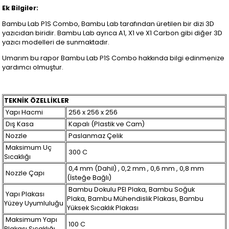
Ek Bilgiler:
Bambu Lab P1S Combo, Bambu Lab tarafından üretilen bir dizi 3D
yazıcıdan biridir. Bambu Lab ayrıca A1, X1 ve X1 Carbon gibi diğer 3D
yazıcı modelleri de sunmaktadır.
Umarım bu rapor Bambu Lab P1S Combo hakkında bilgi edinmenize
yardımcı olmuştur.
TEKNİK ÖZELLİKLER
Yapı Hacmi
256 x 256 x 256
Dış Kasa
Kapalı (Plastik ve Cam)
Nozzle
Paslanmaz Çelik
Maksimum Uç
300 C
Sıcaklığı
0,4 mm (Dahil) , 0,2 mm , 0,6 mm , 0,8 mm
Nozzle Çapı
(İsteğe Bağlı)
Bambu Dokulu PEI Plaka, Bambu Soğuk
Yapı Plakası
Plaka, Bambu Mühendislik Plakası, Bambu
Yüzey Uyumluluğu
Yüksek Sıcaklık Plakası
Maksimum Yapı
100 C
Plakası Sıcaklığı