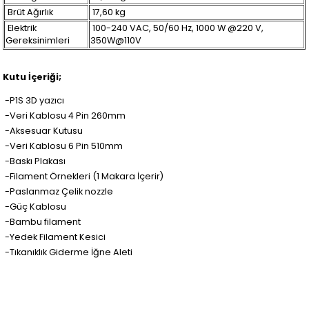
Brüt Ağırlık
17,60 kg
Elektrik
100-240 VAC, 50/60 Hz, 1000 W @220 V,
Gereksinimleri
350W@110V
Kutu İçeriği;
-P1S 3D yazıcı
-Veri Kablosu 4 Pin 260mm
-Aksesuar Kutusu
-Veri Kablosu 6 Pin 510mm
-Baskı Plakası
-Filament Örnekleri (1 Makara İçerir)
-Paslanmaz Çelik nozzle
-Güç Kablosu
-Bambu filament
-Yedek Filament Kesici
-Tıkanıklık Giderme İğne Aleti