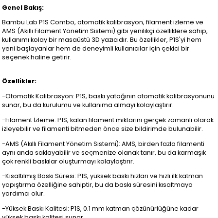
Genel Bakış:
Bambu Lab P1S Combo, otomatik kalibrasyon, filament izleme ve
AMS (Akıllı Filament Yönetim Sistemi) gibi yenilikçi özelliklere sahip,
kullanımı kolay bir masaüstü 3D yazıcıdır. Bu özellikler, P1S'yi hem
yeni başlayanlar hem de deneyimli kullanıcılar için çekici bir
seçenek haline getirir.
Özellikler:
-Otomatik Kalibrasyon: P1S, baskı yatağının otomatik kalibrasyonunu
sunar, bu da kurulumu ve kullanıma almayı kolaylaştırır.
-Filament İzleme: P1S, kalan filament miktarını gerçek zamanlı olarak
izleyebilir ve filamenti bitmeden önce size bildirimde bulunabilir.
-AMS (Akıllı Filament Yönetim Sistemi): AMS, birden fazla filamenti
aynı anda saklayabilir ve seçmenize olanak tanır, bu da karmaşık
çok renkli baskılar oluşturmayı kolaylaştırır.
-Kısaltılmış Baskı Süresi: P1S, yüksek baskı hızları ve hızlı ilk katman
yapıştırma özelliğine sahiptir, bu da baskı süresini kısaltmaya
yardımcı olur.
-Yüksek Baskı Kalitesi: P1S, 0.1 mm katman çözünürlüğüne kadar
yüksek baskı kalitesi sunar.