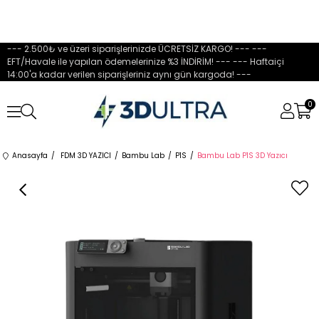
--- 2.500₺ ve üzeri siparişlerinizde ÜCRETSİZ KARGO! --- ---
EFT/Havale ile yapılan ödemelerinize %3 İNDİRİM! --- --- Haftaiçi
14:00'a kadar verilen siparişleriniz aynı gün kargoda! ---
0
Anasayfa
FDM 3D YAZICI
Bambu Lab
P1S
Bambu Lab P1S 3D Yazıcı