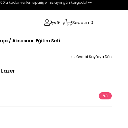
:00'a kadar verilen siparişleriniz aynı gün kargoda! --
Sepetim
0
Üye Girişi
rça / Aksesuar
Eğitim Seti
< < Önceki Sayfaya Dön
 Lazer
%
8
İndirim