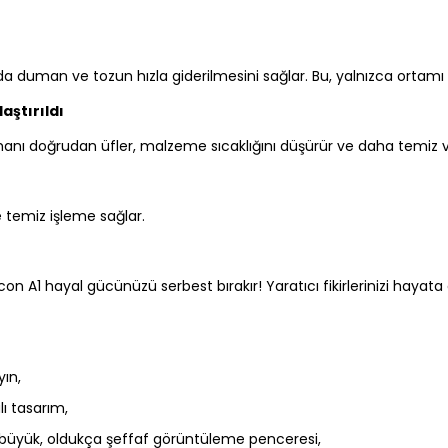
nda duman ve tozun hızla giderilmesini sağlar. Bu, yalnızca orta
aştırıldı
manı doğrudan üfler, malzeme sıcaklığını düşürür ve daha temiz 
 temiz işleme sağlar.
lcon A1 hayal gücünüzü serbest bırakır! Yaratıcı fikirlerinizi hayat
ın,
ı tasarım,
tra büyük, oldukça şeffaf görüntüleme penceresi,