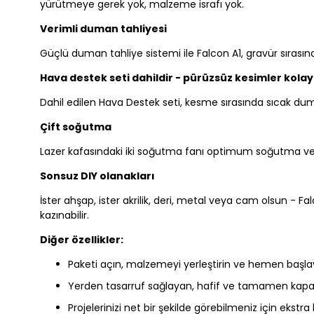
yürütmeye gerek yok, malzeme israfı yok.
Verimli duman tahliyesi
Güçlü duman tahliye sistemi ile Falcon A1, gravür sırası
Hava destek seti dahildir - pürüzsüz kesimler kolayl
Dahil edilen Hava Destek seti, kesme sırasında sıcak du
Çift soğutma
Lazer kafasındaki iki soğutma fanı optimum soğutma ve
Sonsuz DIY olanakları
İster ahşap, ister akrilik, deri, metal veya cam olsun - Fa
kazınabilir.
Diğer özellikler:
Paketi açın, malzemeyi yerleştirin ve hemen başlay
Yerden tasarruf sağlayan, hafif ve tamamen kapal
Projelerinizi net bir şekilde görebilmeniz için eks