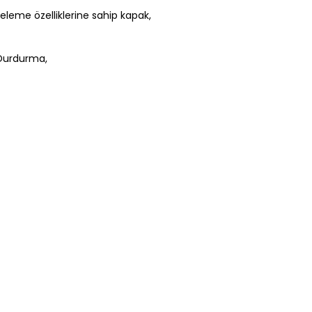
releme özelliklerine sahip kapak,
Durdurma,