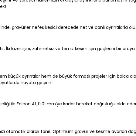
rleştirir ve yaratıcı fikirlerinizin etkileyici ayrıntılarla parlaması
ek!
esinde, gravürler nefes kesici derecede net ve canlı ayrıntılarla olu
. İki lazer ışını, zahmetsiz ve temiz kesim için güçlerini bir araya g
m küçük ayrıntılar hem de büyük formatlı projeler için bolca alan s
boyutlarda hayata geçirin!
erginliği ile Falcon A1, 0,01 mm'ye kadar hareket doğruluğu elde e
i otomatik olarak tanır. Optimum gravür ve kesme ayarları doğru