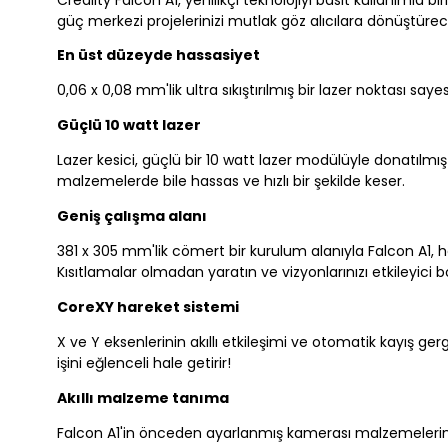
Creality Falcon A1, yenilikçi teknolojiyi basit kullanımla bi
güç merkezi projelerinizi mutlak göz alıcılara dönüştürec
En üst düzeyde hassasiyet
0,06 x 0,08 mm'lik ultra sıkıştırılmış bir lazer noktası say
Güçlü 10 watt lazer
Lazer kesici, güçlü bir 10 watt lazer modülüyle donatılmıştır
malzemelerde bile hassas ve hızlı bir şekilde keser.
Geniş çalışma alanı
381 x 305 mm'lik cömert bir kurulum alanıyla Falcon A1, he
Kısıtlamalar olmadan yaratın ve vizyonlarınızı etkileyici 
CoreXY hareket sistemi
X ve Y eksenlerinin akıllı etkileşimi ve otomatik kayış g
işini eğlenceli hale getirir!
Akıllı malzeme tanıma
Falcon A1'in önceden ayarlanmış kamerası malzemeleriniz