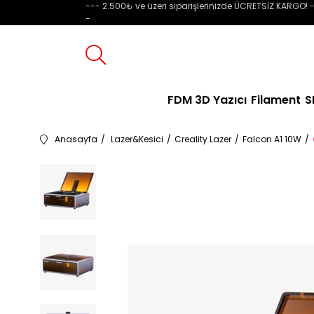
--- 2.500₺ ve üzeri siparişlerinizde ÜCRETSİZ KARGO! -
-
FDM 3D Yazıcı
Filament
S
Anasayfa
Lazer&Kesici
Creality Lazer
Falcon A1 10W