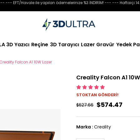
-- --- EFT/Havale ile yapılan ödemelerinize %3 İNDİRİM! --- --- Haftaiçi 14
LA 3D Yazıcı
Reçine
3D Tarayıcı
Lazer Gravür
Yedek Pa
Creality Falcon A1 10W Lazer
Creality Falcon A1 10W
STOKTAN GÖNDERİ!
$574.47
$627.66
Marka
:
Creality