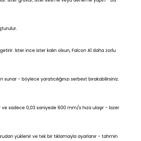
nı sağlar. İster gravür, ister kesme veya deneme yapın - bu
şturulur.
etirir. İster ince ister kalın olsun, Falcon A1 daha zorlu
unar - böylece yaratıcılığınızı serbest bırakabilirsiniz.
der ve sadece 0,03 saniyede 600 mm/s hıza ulaşır - lazer
dan yüklenir ve tek bir tıklamayla ayarlanır - tahmin