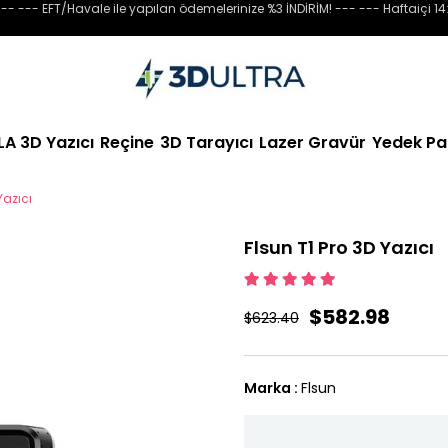
-- --- EFT/Havale ile yapılan ödemelerinize %3 İNDİRİM! --- --- Haftaiçi 14
LA 3D Yazıcı
Reçine
3D Tarayıcı
Lazer Gravür
Yedek Pa
Yazıcı
Flsun T1 Pro 3D Yazıcı
$582.98
$623.40
Marka
:
Flsun