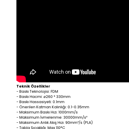
Teknik Özellikler
- Baskı Teknolojisi: FDM
- Baskı Hacmi: ⌀260 * 330mm
- Baskı Hassasiyeti: 0.1mm
- Önerilen Katman Kalınlığı: 0.1-0.35mm
- Maksimum Baskı Hızı: 1000mm/s
- Maksimum İvmelenme: 30000mm/s²
- Maksimum Anlık Akış Hızı: 90mm³/s (PLA)
- Tabla Sıcaklığı: Max 110°C