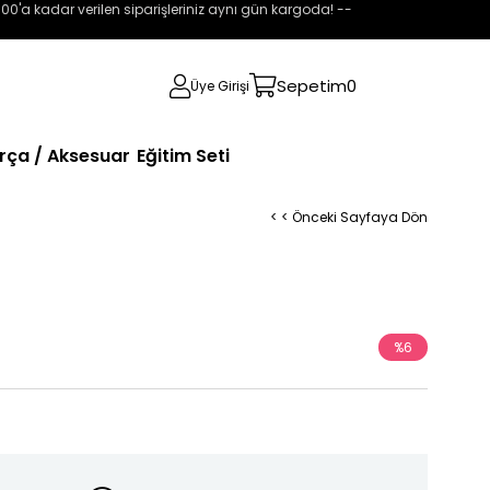
:00'a kadar verilen siparişleriniz aynı gün kargoda! --
Sepetim
0
Üye Girişi
rça / Aksesuar
Eğitim Seti
< < Önceki Sayfaya Dön
%
6
İndirim