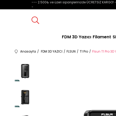
--- 2.500₺ ve üzeri siparişlerinizde ÜCRETSİZ KARGO! -
-
FDM 3D Yazıcı
Filament
S
Anasayfa
FDM 3D YAZICI
FLSUN
T1 Pro
Flsun T1 Pro 3D 