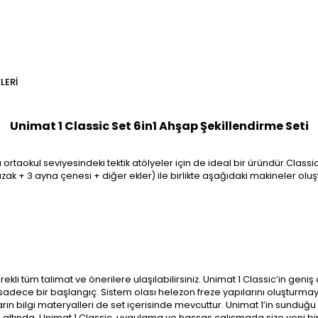
LERI
Unimat 1 Classic Set 6in1 Ahşap Şekillendirme Seti
rtaokul seviyesindeki tektik atölyeler için de ideal bir üründür.Classic 
kızak + 3 ayna çenesi + diğer ekler) ile birlikte aşağıdaki makineler oluşt
rekli tüm talimat ve önerilere ulaşılabilirsiniz. Unimat 1 Classic’in geni
mak sadece bir başlangıç. Sistem olası helezon freze yapılarını oluştur
çaların bilgi materyalleri de set içerisinde mevcuttur. Unimat 1’in sund
zin altında. Unimat 1 Classic, uygulama ve hassas çalışmada size yeni 