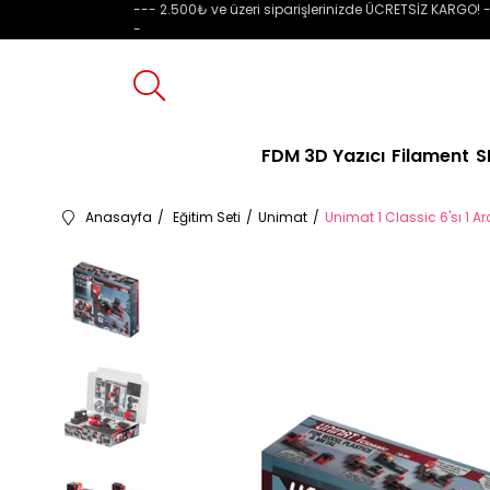
--- 2.500₺ ve üzeri siparişlerinizde ÜCRETSİZ KARGO! -
-
FDM 3D Yazıcı
Filament
S
Anasayfa
Eğitim Seti
Unimat
Unimat 1 Classic 6'sı 1 A