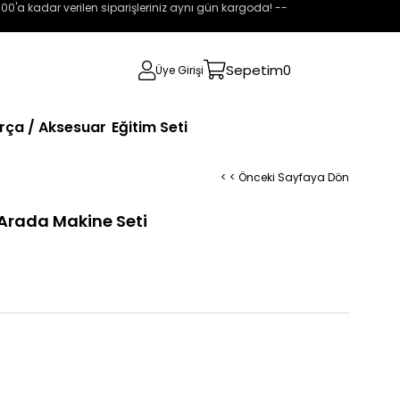
:00'a kadar verilen siparişleriniz aynı gün kargoda! --
Sepetim
0
Üye Girişi
rça / Aksesuar
Eğitim Seti
< < Önceki Sayfaya Dön
1 Arada Makine Seti