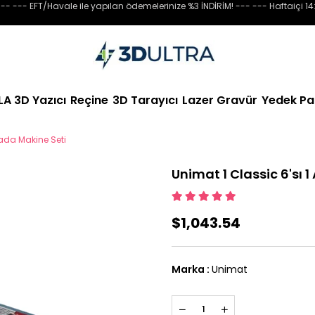
-- --- EFT/Havale ile yapılan ödemelerinize %3 İNDİRİM! --- --- Haftaiçi 14
LA 3D Yazıcı
Reçine
3D Tarayıcı
Lazer Gravür
Yedek Pa
rada Makine Seti
Unimat 1 Classic 6'sı 
$1,043.54
Marka
:
Unimat