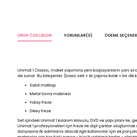
ÜRÜN ÖZELLIKLERI
YORUMLAR
(0)
ÖDEME SEÇENEK
Unimat 1 Classic, maket yapımına yeni başlayanların yanı sıra o
de sunar. Bu bileşenler (basic seti + iki çapraz kızak + bir dik 
Sabit matkap
Metal torna makinesi
Yatay freze
Dikey freze
Set içindeki Unimat 1 kulanım klavuzu, DVD ve yapı planı ile, ge
Unimat 1 profesyonelleri için freze ile dişli çarklar oluştur
dünyasına ilk adımlarını atacak ilgili kullanıcılar için ek par
makineler için her türlü parça - küçük vidalara kadar - elini