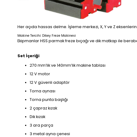
Her açıda hassas delme. İşleme merkezi, X, Y ve Z eksenlerinde
Makine Tercihi: Dikey Freze Makinesi
Ekipmanlar HSS parmak freze bıçağı ve dik matkap ile beraber 
Set İçeriği
270 mm’lik ve 140mm’lik makine tablası
12 V motor
12 V güvenli adaptör
Torna aynası
Torna punta başlığı
2 çapraz kızak
Dik kızak
3 ara parça
3 metal ayna çenesi