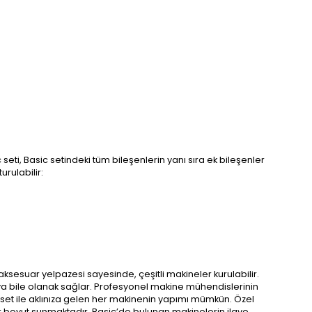
seti, Basic setindeki tüm bileşenlerin yanı sıra ek bileşenler
urulabilir:
ş aksesuar yelpazesi sayesinde, çeşitli makineler kurulabilir.
maya bile olanak sağlar. Profesyonel makine mühendislerinin
uğu set ile aklınıza gelen her makinenin yapımı mümkün. Özel
bir boyut sunmaktadır. Basic’de bulunan makinelerin ilave