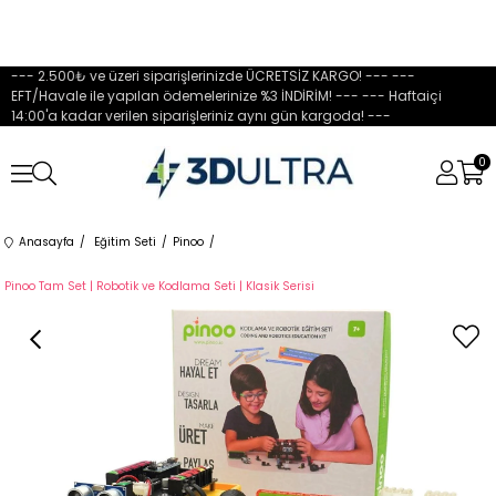
--- 2.500₺ ve üzeri siparişlerinizde ÜCRETSİZ KARGO! --- ---
EFT/Havale ile yapılan ödemelerinize %3 İNDİRİM! --- --- Haftaiçi
14:00'a kadar verilen siparişleriniz aynı gün kargoda! ---
0
Anasayfa
Eğitim Seti
Pinoo
Pinoo Tam Set | Robotik ve Kodlama Seti | Klasik Serisi