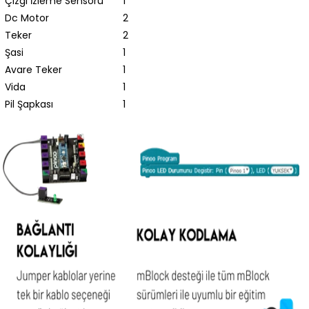
Çizgi İzleme Sensörü
1
Dc Motor
2
Teker
2
Şasi
1
Avare Teker
1
Vida
1
Pil Şapkası
1