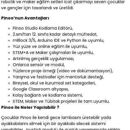
robotik ve maker eğitim setleri icat çıkarmayı seven çocuklar
ve gençler için tasarlandı ve üretildi.
Pinoo’nun Avantajları
Pinoo Studio Kodlama Editörü,
2.sınıftan 12. sınıfa kadar detaylı müfredat,
mBlock 3/5, Arduino IDE ve Python ile uyumlu,
Yüz yüze ve online eğitim ile uyumlu,
STEM+A ve Maker çalışmaları ile uyumlu,
Artırılmış gerçeklik uygulaması,
Onlarca sensör ve modül,
Yüzlerce proje örneği (video ve dokümantasyon),
Yarışma ve festivaller için mentorluk desteği,
Bireysel, okul ve kurumsal set kategorileri,
Google Classroom altyapısı,
Kolay bağlantı ve kodlama sistemi,
STEM, Maker ve Tübitak projeleri ile tam uyumlu.
Pinoo ile Neler Yapılabilir ?
Çocuklar Pinoo ile kendi gece lambasını üretebilir yada
ayakkabılarını silmek için bir ayakkabı silecek sistemi
yapabilirler. Joystick modülü ile günlük yaşamımızda sıklıkla