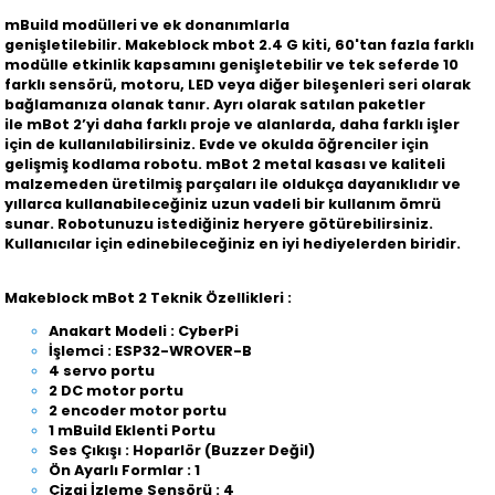
mBuild modülleri ve ek donanımlarla
genişletilebilir.
Makeblock mbot 2.4 G kiti
, 60'tan fazla farklı
modülle etkinlik kapsamını genişletebilir ve tek seferde 10
farklı sensörü, motoru, LED veya diğer bileşenleri seri olarak
bağlamanıza olanak tanır. Ayrı olarak satılan paketler
ile
mBot 2
’yi daha farklı proje ve alanlarda, daha farklı işler
için de kullanılabilirsiniz. Evde ve okulda öğrenciler için
gelişmiş kodlama robotu.
mBot 2
metal kasası ve kaliteli
malzemeden üretilmiş parçaları ile oldukça dayanıklıdır ve
yıllarca kullanabileceğiniz uzun vadeli bir kullanım ömrü
sunar. Robotunuzu istediğiniz heryere götürebilirsiniz.
Kullanıcılar için edinebileceğiniz en iyi hediyelerden biridir.
Makeblock mBot 2 Teknik Özellikleri :
Anakart Modeli : CyberPi
İşlemci : ESP32-WROVER-B
4 servo portu
2 DC motor portu
2 encoder motor portu
1 mBuild Eklenti Portu
Ses Çıkışı : Hoparlör (Buzzer Değil)
Ön Ayarlı Formlar : 1
Çizgi İzleme Sensörü : 4