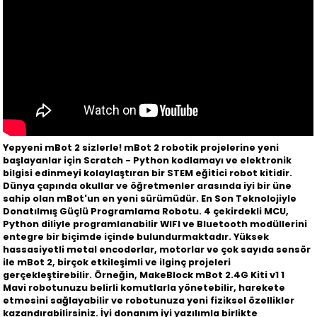
Yepyeni mBot 2 sizlerle! mBot 2 robotik projelerine yeni
başlayanlar için Scratch - Python kodlamayı ve elektronik
bilgisi edinmeyi kolaylaştıran bir STEM eğitici robot kitidir.
Dünya çapında okullar ve öğretmenler arasında iyi bir üne
sahip olan mBot'un en yeni sürümüdür. En Son Teknolojiyle
Donatılmış Güçlü Programlama Robotu. 4 çekirdekli MCU,
Python diliyle programlanabilir WIFI ve Bluetooth modüllerini
entegre bir biçimde içinde bulundurmaktadır. Yüksek
hassasiyetli metal encoderlar, motorlar ve çok sayıda sensör
ile mBot 2, birçok etkileşimli ve ilginç projeleri
gerçekleştirebilir. Örneğin, MakeBlock mBot 2.4G Kiti v1 1
Mavi robotunuzu belirli komutlarla yönetebilir, harekete
etmesini sağlayabilir ve robotunuza yeni fiziksel özellikler
kazandırabilirsiniz. İyi donanım iyi yazılımla birlikte