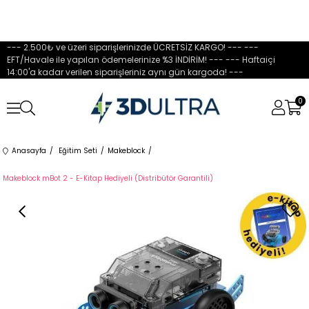
--- 2.500₺ ve üzeri siparişlerinizde ÜCRETSİZ KARGO! --- ---
EFT/Havale ile yapılan ödemelerinize %3 İNDİRİM! --- --- Haftaiçi
14:00'a kadar verilen siparişleriniz aynı gün kargoda! ---
0
Anasayfa
Eğitim Seti
Makeblock
Makeblock mBot 2 - E-Kitap Hediyeli (Distribütör Garantili)