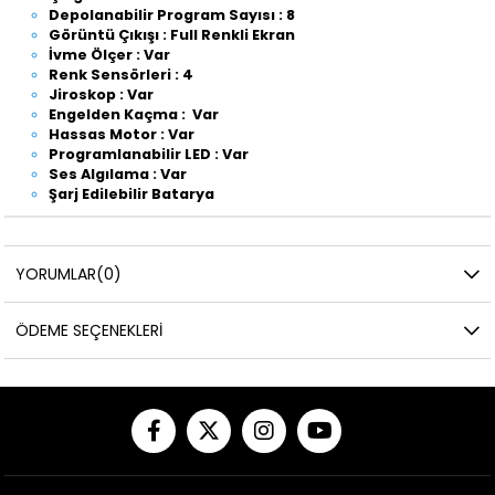
Depolanabilir Program Sayısı : 8
Görüntü Çıkışı : Full Renkli Ekran
İvme Ölçer : Var
Renk Sensörleri : 4
Jiroskop : Var
Engelden Kaçma : Var
Hassas Motor : Var
Programlanabilir LED : Var
Ses Algılama : Var
Şarj Edilebilir Batarya
YORUMLAR
(0)
ÖDEME SEÇENEKLERI